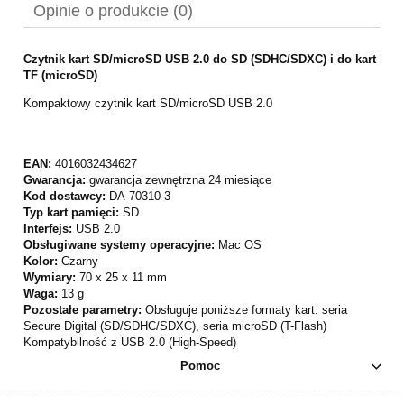
Opinie o produkcie (0)
Czytnik kart SD/microSD USB 2.0 do SD (SDHC/SDXC) i do kart
TF (microSD)
Kompaktowy czytnik kart SD/microSD USB 2.0
EAN:
4016032434627
Gwarancja:
gwarancja zewnętrzna 24 miesiące
Kod dostawcy:
DA-70310-3
Typ kart pamięci:
SD
Interfejs:
USB 2.0
Obsługiwane systemy operacyjne:
Mac OS
Kolor:
Czarny
Wymiary:
70 x 25 x 11 mm
Waga:
13 g
Pozostałe parametry:
Obsługuje poniższe formaty kart: seria
Secure Digital (SD/SDHC/SDXC), seria microSD (T-Flash)
Kompatybilność z USB 2.0 (High-Speed)
Pomoc