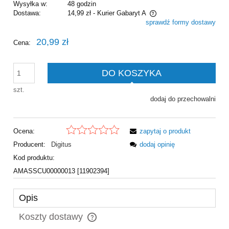
Wysyłka w:
48 godzin
Dostawa:
14,99 zł
- Kurier Gabaryt A
sprawdź formy dostawy
Cena nie zawiera ewentualnych kosztów płatności
20,99 zł
Cena:
DO KOSZYKA
szt.
dodaj do przechowalni
Ocena:
zapytaj o produkt
Producent:
Digitus
dodaj opinię
Kod produktu:
AMASSCU00000013 [11902394]
Opis
Koszty dostawy
Cena nie zawiera ewentualnych kosztów płatności