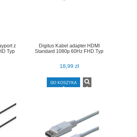
ayport z
Digitus Kabel adapter HDMI
HD Typ
Standard 1080p 60Hz FHD Typ
,15m
HDMI A/DVI-D (18+1) M/M czarny
2m
18,99 zł
DO KOSZYKA