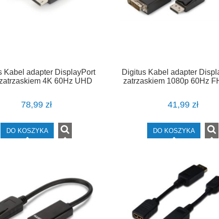
s Kabel adapter DisplayPort
Digitus Kabel adapter Displ
 zatrzaskiem 4K 60Hz UHD
zatrzaskiem 1080p 60Hz F
DP/HDMI A M/M czarny 3m
DP/DVI-D (24+1) M/M cza
78,99 zł
41,99 zł
DO KOSZYKA
DO KOSZYKA