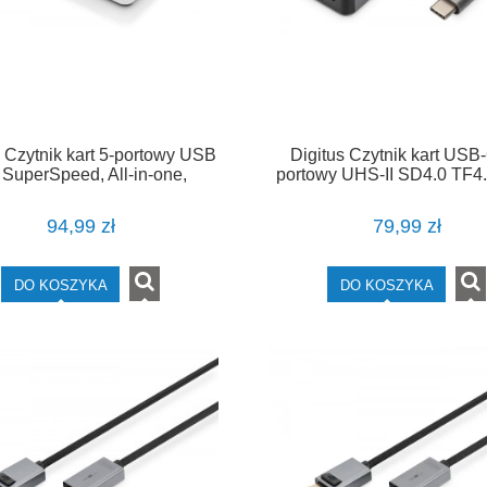
s Czytnik kart 5-portowy USB
Digitus Czytnik kart USB-
 SuperSpeed, All-in-one,
portowy UHS-II SD4.0 TF4.
Czarno-srebrny
Speed, aluminiowy, Sz
94,99 zł
79,99 zł
DO KOSZYKA
DO KOSZYKA