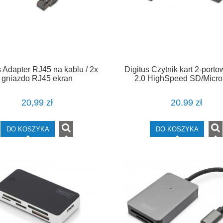
s Adapter RJ45 na kablu / 2x
Digitus Czytnik kart 2-port
gniazdo RJ45 ekran
2.0 HighSpeed SD/Micro
kompaktowy, czarny
20,99 zł
20,99 zł
DO KOSZYKA
DO KOSZYKA