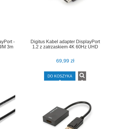
ayPort -
Digitus Kabel adapter DisplayPort
M/M 3m
1.2 z zatrzaskiem 4K 60Hz UHD
Typ DP/HDMI A M/M czarny 2m
69,99 zł
DO KOSZYKA