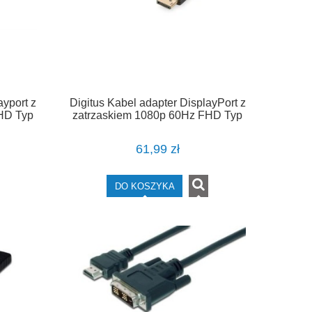
ayport z
Digitus Kabel adapter DisplayPort z
HD Typ
zatrzaskiem 1080p 60Hz FHD Typ
rny 2m
DP/HDMI A M/Ż 0,2m Czarny
61,99 zł
DO KOSZYKA