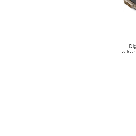
Dig
zatrz
DP