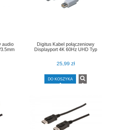
y audio
Digitus Kabel połączeniowy
m/3.5mm
Displayport 4K 60Hz UHD Typ
miniDP/DP M/M biały 2m
25,99 zł
DO KOSZYKA