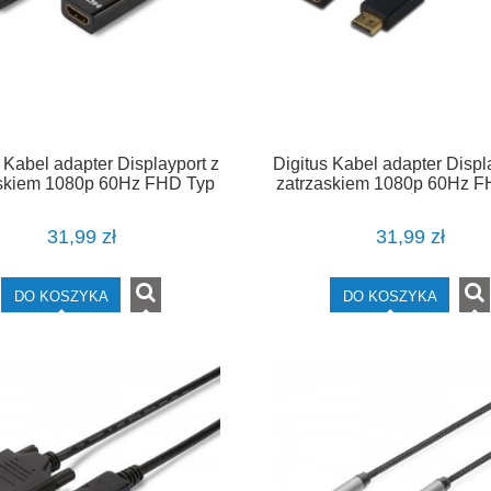
 Kabel adapter Displayport z
Digitus Kabel adapter Displ
askiem 1080p 60Hz FHD Typ
zatrzaskiem 1080p 60Hz F
HDMI A M/Ż czarny 0,15m
DP/HDMI A M/Ż czarny 0
31,99 zł
31,99 zł
DO KOSZYKA
DO KOSZYKA