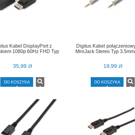
itus Kabel DisplayPort z
Digitus Kabel połączeniow
askiem 1080p 60Hz FHD Typ
MiniJack Stereo Typ 3.5m
/DVI-D (24+1) M/M 2m
M/M nylon 1,8m
35,99 zł
19,99 zł
DO KOSZYKA
DO KOSZYKA