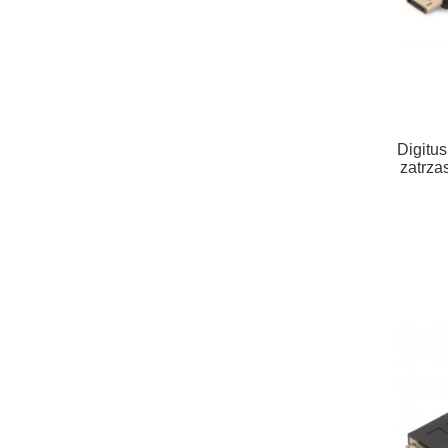
Digitus
zatrz
DP/