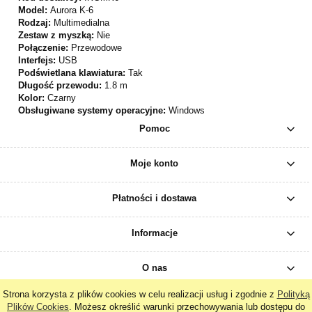
Model:
Aurora K-6
Rodzaj:
Multimedialna
Zestaw z myszką:
Nie
Połączenie:
Przewodowe
Interfejs:
USB
Podświetlana klawiatura:
Tak
Długość przewodu:
1.8 m
Kolor:
Czarny
Obsługiwane systemy operacyjne:
Windows
Pomoc
Moje konto
Płatności i dostawa
Informacje
O nas
Strona korzysta z plików cookies w celu realizacji usług i zgodnie z
Polityką
Plików Cookies
. Możesz określić warunki przechowywania lub dostępu do
pokaż pełną wersję strony