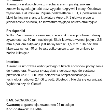
Klawiatura niskoprofilowa z mechanicznymi przełącznikami
zapewnia wysoką jakość oraz wygodę rozgrywki i pracy. Obudowa
wykonana z aluminium. Piękne podświetlenie LED, z podziałem na
bloki funkcyjne znane z klawiatury Aurora K-3 ułatwia pracę a
jednocześnie sprawia, że klawiatura wygląda bardzo atrakcyjnie.
Przełączniki
W K-6 Zastosowano czerwone przełączniki niskoprofilowe o dużej
żywotności aż 50 mln naciśnięć. Skok klawisza wynosi jedynie 2,5
mm a poziom aktywacji jest na wysokości 1,5 mm. Siła nacisku
klawisza wynosi 40 g. To wszystko sprawia, że nie umknie jej
żadne kliknięcie.
Interface
Klawiatura umożliwia wybór jednego z trzech sposobów podłączenia
do komputera. Możesz skorzystać z dołączonego do zestawu
przewodu USB-C lub użyć połączenia bezprzewodowego w
technologii radiowej 2,4 GHz bądź Bluetooth. Nie daj się ograniczać!
Wybór należy do Ciebie!
EAN:
5903968680190
Gwarancja:
gwarancja zewnętrzna 24 miesiące
Kod dostawcy:
IKGMK6