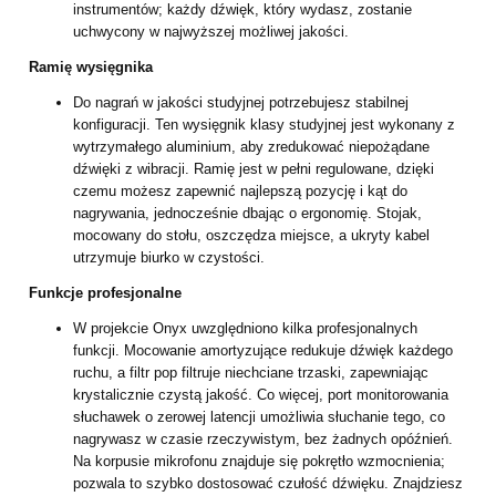
instrumentów; każdy dźwięk, który wydasz, zostanie
uchwycony w najwyższej możliwej jakości.
Ramię wysięgnika
Do nagrań w jakości studyjnej potrzebujesz stabilnej
konfiguracji. Ten wysięgnik klasy studyjnej jest wykonany z
wytrzymałego aluminium, aby zredukować niepożądane
dźwięki z wibracji. Ramię jest w pełni regulowane, dzięki
czemu możesz zapewnić najlepszą pozycję i kąt do
nagrywania, jednocześnie dbając o ergonomię. Stojak,
mocowany do stołu, oszczędza miejsce, a ukryty kabel
utrzymuje biurko w czystości.
Funkcje profesjonalne
W projekcie Onyx uwzględniono kilka profesjonalnych
funkcji. Mocowanie amortyzujące redukuje dźwięk każdego
ruchu, a filtr pop filtruje niechciane trzaski, zapewniając
krystalicznie czystą jakość. Co więcej, port monitorowania
słuchawek o zerowej latencji umożliwia słuchanie tego, co
nagrywasz w czasie rzeczywistym, bez żadnych opóźnień.
Na korpusie mikrofonu znajduje się pokrętło wzmocnienia;
pozwala to szybko dostosować czułość dźwięku. Znajdziesz