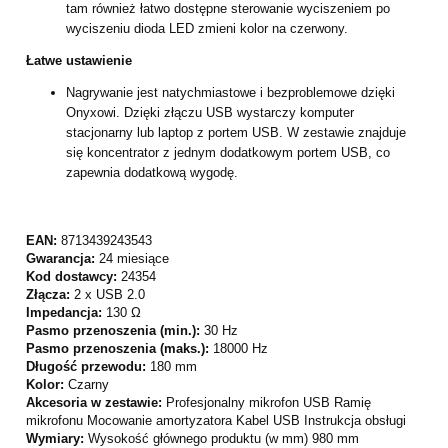
tam również łatwo dostępne sterowanie wyciszeniem po
wyciszeniu dioda LED zmieni kolor na czerwony.
Łatwe ustawienie
Nagrywanie jest natychmiastowe i bezproblemowe dzięki
Onyxowi. Dzięki złączu USB wystarczy komputer
stacjonarny lub laptop z portem USB. W zestawie znajduje
się koncentrator z jednym dodatkowym portem USB, co
zapewnia dodatkową wygodę.
EAN:
8713439243543
Gwarancja:
24 miesiące
Kod dostawcy:
24354
Złącza:
2 x USB 2.0
Impedancja:
130 Ω
Pasmo przenoszenia (min.):
30 Hz
Pasmo przenoszenia (maks.):
18000 Hz
Długość przewodu:
180 mm
Kolor:
Czarny
Akcesoria w zestawie:
Profesjonalny mikrofon USB Ramię
mikrofonu Mocowanie amortyzatora Kabel USB Instrukcja obsługi
Wymiary:
Wysokość głównego produktu (w mm) 980 mm