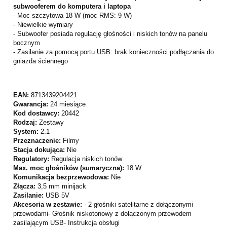
subwooferem do komputera i laptopa
- Moc szczytowa 18 W (moc RMS: 9 W)
- Niewielkie wymiary
- Subwoofer posiada regulację głośności i niskich tonów na panelu
bocznym
- Zasilanie za pomocą portu USB: brak konieczności podłączania do
gniazda ściennego
EAN:
8713439204421
Gwarancja:
24 miesiące
Kod dostawcy:
20442
Rodzaj:
Zestawy
System:
2.1
Przeznaczenie:
Filmy
Stacja dokująca:
Nie
Regulatory:
Regulacja niskich tonów
Max. moc głośników (sumaryczna):
18 W
Komunikacja bezprzewodowa:
Nie
Złącza:
3,5 mm minijack
Zasilanie:
USB 5V
Akcesoria w zestawie:
- 2 głośniki satelitarne z dołączonymi
przewodami- Głośnik niskotonowy z dołączonym przewodem
zasilającym USB- Instrukcja obsługi