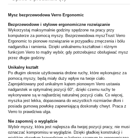
Mysz bezprzewodowa Verro Ergonomic
Bezprzewodowe i stylowe ergonomiczne rozwiązanie
Wykorzystaj maksymalnie godziny spędzone na pracy przy
komputerze za pomocą myszy. Bezprzewodowa myszTrust Verro
Ergonomic to pionowe rozwiązanie w przypadku zmęczenia i bólu
nadgarstka i ramienia. Dzięki unikalnemu kształtowi i różnym
funkcjom Verro to mądry wybór, gdy potrzebujesz obsługiwać mysz
przez długie godziny.
Unikalny kształt
Po długim okresie użytkowania drobne ruchy, które wykonujesz za
pomocą myszy, będą miały duży wpływ na twoje ciało.
Zaprojektowany pod unikalnym kątem pionowym Verro ustawia
nadgarstek w optymalnej pozycji 60°, dzięki czemu ruchy te
wykonywane są w najbardziej naturalnej pozycji ciała. Co więcej,
myszka jest lekka, dopasowana do wszystkich rozmiarów dłoni i
posiada gumową powłokę zapewniającą doskonały chwyt. Praca z
Verro to prawdziwa ulga.
Nie zapomnij o wyglądzie
Wybór myszy, która jest najlepsza dla twojej pozycji pracy, nie musi
oznaczać kompromisu w wyglądzie. Dzięki gładkiej konstrukcji i
miękkim okrągłym krawędziom w kolorze czarnym to ergonomiczna