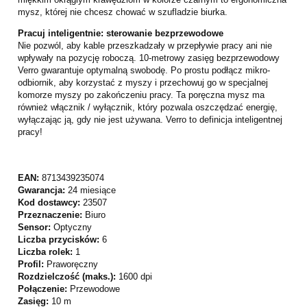
mysz, której nie chcesz chować w szufladzie biurka.
Pracuj inteligentnie: sterowanie bezprzewodowe
Nie pozwól, aby kable przeszkadzały w przepływie pracy ani nie
wpływały na pozycję roboczą. 10-metrowy zasięg bezprzewodowy
Verro gwarantuje optymalną swobodę. Po prostu podłącz mikro-
odbiornik, aby korzystać z myszy i przechowuj go w specjalnej
komorze myszy po zakończeniu pracy. Ta poręczna mysz ma
również włącznik / wyłącznik, który pozwala oszczędzać energię,
wyłączając ją, gdy nie jest używana. Verro to definicja inteligentnej
pracy!
EAN:
8713439235074
Gwarancja:
24 miesiące
Kod dostawcy:
23507
Przeznaczenie:
Biuro
Sensor:
Optyczny
Liczba przycisków:
6
Liczba rolek:
1
Profil:
Praworęczny
Rozdzielczość (maks.):
1600 dpi
Połączenie:
Przewodowe
Zasięg:
10 m