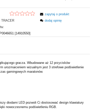
zapytaj o produkt
TRACER
dodaj opinię
tu:
0046651 [14910550]
zątkującego gracza. Wbudowane aż 12 przycisków
m urozmaiceniem wizualnym jest 3 strefowe podświetlenie
odczas gamingowych maratonów.
wiszy diodami LED pozwoli Ci dostosować design klawiatury
zięki nowoczesnemu podświetleniu RGB.