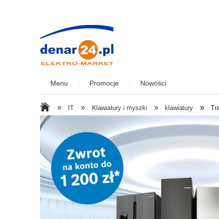
Menu
Promocje
Nowości
»
»
»
»
IT
Klawiatury i myszki
klawiatury
Tr