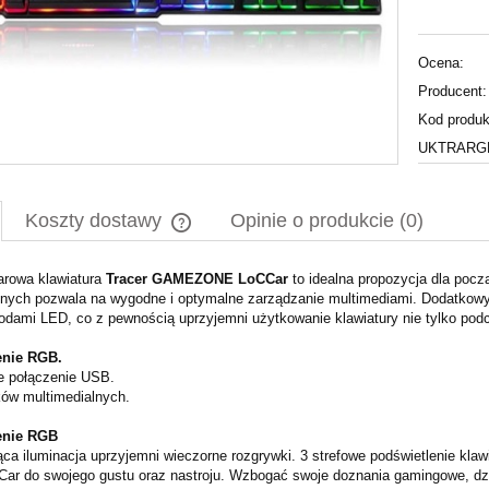
Ocena:
Producent:
Kod produk
UKTRARGP
Koszty dostawy
Opinie o produkcie (0)
rowa klawiatura
Tracer GAMEZONE LoCCar
Cena nie zawiera ewentualnych kosztów
to idealna propozycja dla poc
lnych pozwala na wygodne i optymalne zarządzanie multimediami. Dodatkowy
płatności
iodami LED, co z pewnością uprzyjemni użytkowanie klawiatury nie tylko p
enie RGB.
e połączenie USB.
ków multimedialnych.
enie RGB
ca iluminacja uprzyjemni wieczorne rozgrywki. 3 strefowe podświetlenie kla
Car do swojego gustu oraz nastroju. Wzbogać swoje doznania gamingowe, d