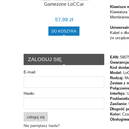
Gamezone LoCCar
Klawisze m
Klawiatura
Membranowe
57,99 zł
Uniwersal
DO KOSZYKA
Kabel o dł
że urządzen
EAN:
5907
ZALOGUJ SIĘ
Gwarancja
Kod dosta
E-mail:
Model:
Lo
Rodzaj:
Mu
Zestaw z 
Połączeni
Hasło:
Interfejs:
Podświetla
Zasilanie:
Długość p
Kolor:
Cza
zaloguj się
Obsługiwa
Nie pamiętasz hasła?