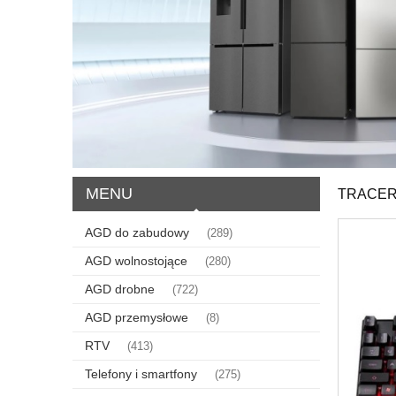
MENU
TRACER
AGD do zabudowy
(289)
AGD wolnostojące
(280)
AGD drobne
(722)
AGD przemysłowe
(8)
RTV
(413)
Telefony i smartfony
(275)