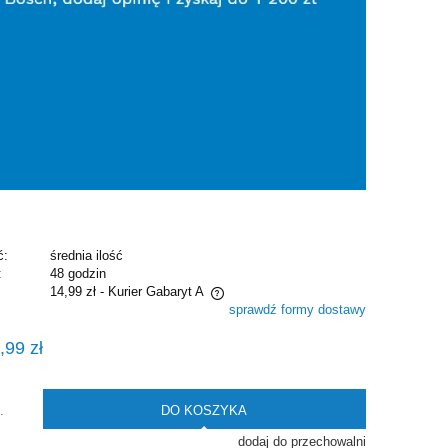
ć:
średnia ilość
:
48 godzin
14,99 zł
- Kurier Gabaryt A
sprawdź formy dostawy
e zawiera ewentualnych kosztów
,99 zł
i
DO KOSZYKA
.
dodaj do przechowalni