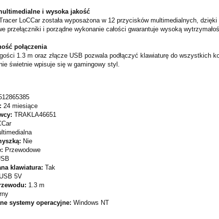
ultimedialne i wysoka jakość
 Tracer LoCCar została wyposażona w 12 przycisków multimedialnych, dzięk
 przełączniki i porządne wykonanie całości gwarantuje wysoką wytrzymałoś
ność połączenia
ugości 1.3 m oraz złącze USB pozwala podłączyć klawiaturę do wszystkich ko
ie świetnie wpisuje się w gamingowy styl.
512865385
:
24 miesiące
wcy:
TRAKLA46651
CCar
ltimedialna
myszką:
Nie
e:
Przewodowe
USB
na klawiatura:
Tak
USB 5V
rzewodu:
1.3 m
rny
ne systemy operacyjne:
Windows NT