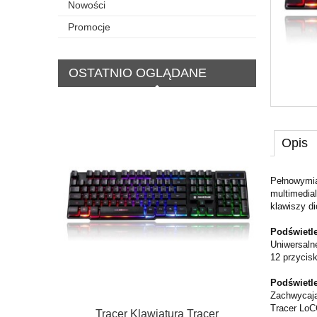
Nowości
Promocje
OSTATNIO OGLĄDANE
Opis
Pełnowymia
multimedia
klawiszy d
Podświetl
Uniwersaln
12 przycis
Podświetl
Zachwycają
Tracer LoC
Tracer Klawiatura Tracer