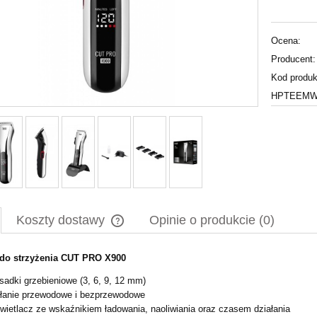
Ocena:
Producent:
Kod produk
HPTEEMWT
Koszty dostawy
Opinie o produkcie (0)
do strzyżenia CUT PRO X900
Cena nie zawiera ewentualnych kosztów
płatności
sadki grzebieniowe (3, 6, 9, 12 mm)
łanie przewodowe i bezprzewodowe
ietlacz ze wskaźnikiem ładowania, naoliwiania oraz czasem działania