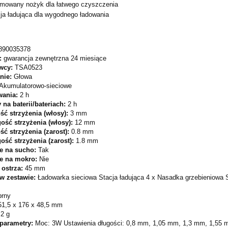
mowany nożyk dla łatwego czyszczenia
ja ładująca dla wygodnego ładowania
890035378
:
gwarancja zewnętrzna 24 miesiące
wcy:
TSA0523
nie:
Głowa
Akumulatorowo-sieciowe
wania:
2 h
 na baterii/bateriach:
2 h
ść strzyżenia (włosy):
3 mm
ość strzyżenia (włosy):
12 mm
ść strzyżenia (zarost):
0.8 mm
ość strzyżenia (zarost):
1.8 mm
e na sucho:
Tak
e na mokro:
Nie
 ostrza:
45 mm
 w zestawie:
Ładowarka sieciowa Stacja ładująca 4 x Nasadka grzebieniowa S
brny
51,5 x 176 x 48,5 mm
.2 g
 parametry:
Moc: 3W Ustawienia długości: 0,8 mm, 1,05 mm, 1,3 mm, 1,55 