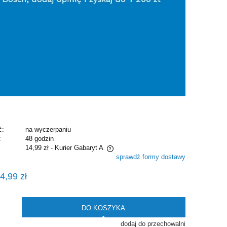
ć:
na wyczerpaniu
:
48 godzin
14,99 zł
- Kurier Gabaryt A
sprawdź formy dostawy
e zawiera ewentualnych kosztów
4,99 zł
i
DO KOSZYKA
.
dodaj do przechowalni