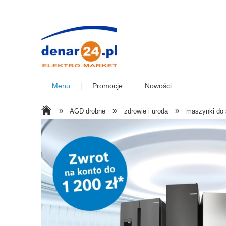
Menu
Promocje
Nowości
»
»
»
AGD drobne
zdrowie i uroda
maszynki do 