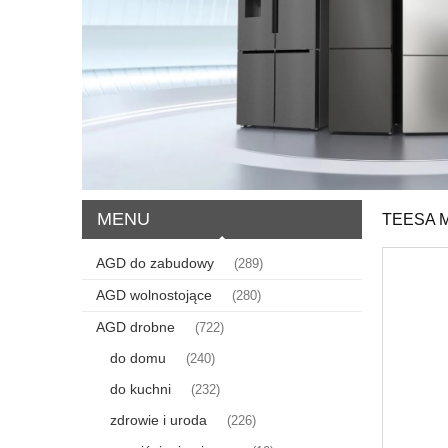
MENU
TEESA 
AGD do zabudowy
(289)
AGD wolnostojące
(280)
AGD drobne
(722)
do domu
(240)
do kuchni
(232)
zdrowie i uroda
(226)