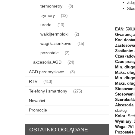
Zdej
termometry
(8)
Stac
trymery
(12)
uroda
(13)
EAN:
5901
wałki|termoloki
Gwarancja
(2)
Kod dosta
wagi łazienkowe
(15)
Zastosowa
Zasilanie:
pozostałe
(2)
Czas łado
Czas pracy
akcesoria AGD
(24)
Min. długo
AGD przemysłowe
(8)
Maks. dług
Min. długo
RTV
(413)
Maks. dług
Stosowani
Telefony i smartfony
(275)
Stosowani
Szerokość
Nowości
Akcesoria
Promocje
obsługi
Kolor:
Sre
Wymiary:
Waga:
251
OSTATNIO OGLĄDANE
Pozostałe