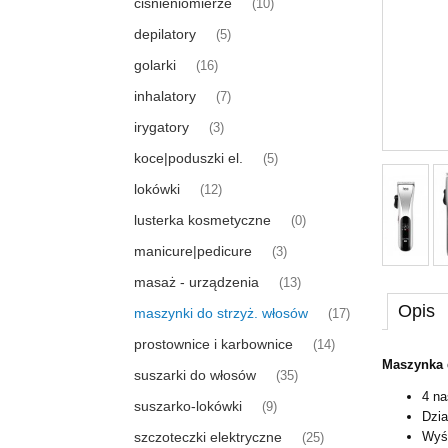
ciśnieniomierze
(10)
depilatory
(5)
golarki
(16)
inhalatory
(7)
irygatory
(3)
koce|poduszki el.
(5)
lokówki
(12)
lusterka kosmetyczne
(0)
manicure|pedicure
(3)
masaż - urządzenia
(13)
Opis
maszynki do strzyż. włosów
(17)
prostownice i karbownice
(14)
Maszynka 
suszarki do włosów
(35)
4 na
suszarko-lokówki
(9)
Dzia
Wyśw
szczoteczki elektryczne
(25)