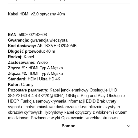
Kabel HDMI v2.0 optyczny 40m
EAN:
5902002143608
Gwarancja:
gwarancja wieczysta
Kod dostawcy:
AKTBXVHFO2040MB
Długość przewodu:
40 m
Rodzaj:
Kabel
Zastosowanie:
Wideo
Złącza #1:
HDMI Typ A Męska
Złącza #2:
HDMI Typ A Męska
Standard:
HDMI Ultra HD 4K
Kolor:
Czarny
Pozostałe parametry:
Kabel jenokierunkowy Obsługuje UHD
3840*2160 4:4:4 4K*2K@60HZ, 18Gbps Plug and Play Obsługuje
HDCP Funkcja samowykrywania informacji EDID Brak utraty
sygnału - natychmiastowe dostarczanie krystalicznie czystych
obrazów cyfrowych Hybrydowy kabel optyczny z włóknem i drutem
miedzianym Pozłacane wtyki Opakowanie: worebka strunowa
Pomoc