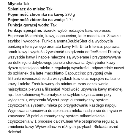
Młynek:
Tak
Spieniacz do mleka:
Tak
Pojemność zbiornika na kawę:
270 g
Pojemność zbiornika na wodę:
1.7 l
Funkcja gorącej wody:
Tak
Funkcje specjalne:
Szeroki wybór rodzajów kaw: espresso,
Espresso Macchiato, kawy, cappuccino, latte macchiato. Zawsze
szybko i wygodnie. Funkcja aromaDoubleShot dla wydobycia
bardziej intensywnego aromatu kawy Filtr Brita Intenza: poprawia
smak kawy i wydłuża żywotność urządzenia coffeeSelect Display:
wszystkie kawy i napoje mleczne są wybierane i przygotowywane
po dotknięciu dotykowego panelu sterowania Dystrybutor kawy i
dysza spieniająca mleko z regulacją wysokości: odpowiednie nawet
do szklanek dla latte macchiatto Cappuccino: przygotuj dwie
filiżanki równocześnie dla wszystkich kaw oraz napojów na bazie
kawy i mleka Zredukowany do minimum czas oczekiwania:
najszybsza pierwsza filiżanka! Możliwość używania kawy mielonej,
np.: bezkofeinowej Automatyczne szybkie czyszczenie przy
wyłączeniu, włączeniu Wyrzut pary: automatyczny system
czyszczenia systemu mleka po przygotowaniu każdego napoju
Wyjmowana końcówka do spieniania mleka nadaje sie do mycia w
zmywarce W pełni automatyczny system odkamieniania i
czyszczenia w 1 procesie calc'nClean Wielostopniowa regulacja
zmielenia kawy Wyświetlacz w różnych językach Blokada przed
dziećmi