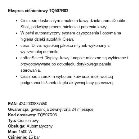
Ekspres ciśnieniowy TQ507R03
Ciesz się doskonałym smakiem kawy dzięki aromaDouble
Shot, podwójny proces mielenia i parzenia kawy.
W pełni automatyczny system czyszczenia i optymalna
higiena dzięki autoMilk Clean.
ceramDrive: wysokiej jakości młynek wykonany z
wytrzymałej ceramiki.
coffeeSelect Display: kawy i napoje mleczne są wybierane i
przygotowywane po dotknięciu dotykowego panelu
sterowania.
Ciesz sie szerokim wyborem kaw oraz możliwością
podgrzania filiżanek dzięki aktywnej tacy grzewczej.
EAN:
4242003837450
Gwarancja:
gwarancja zewnętrzna 24 miesiące
Kod dostawcy:
TQ507R03
Typ:
Ciśnieniowy
Obsługa:
Automatyczny
Moc:
1500 W
Ciśnienie:
15 bar