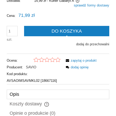
Dostawa:
14,99 zł
- Kurier Gabaryt A
sprawdź formy dostawy
Cena nie zawiera ewentualnych kosztów płatności
71,99 zł
Cena:
DO KOSZYKA
szt.
dodaj do przechowalni
Ocena:
zapytaj o produkt
Producent:
SAVIO
dodaj opinię
Kod produktu:
AVSAOIMSAVMKL02 [18667116]
Opis
Koszty dostawy
Cena nie zawiera ewentualnych kosztów płatności
Opinie o produkcie (0)