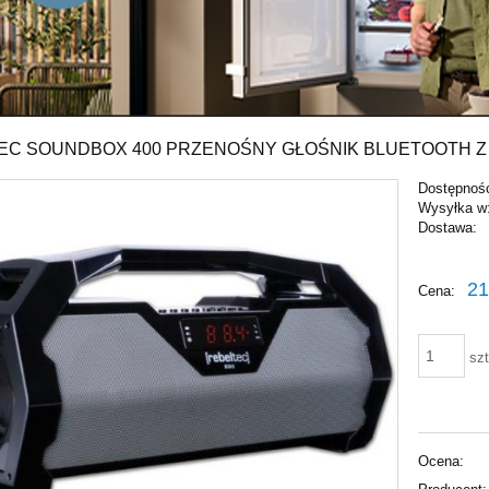
EC SOUNDBOX 400 PRZENOŚNY GŁOŚNIK BLUETOOTH Z
Dostępnoś
Wysyłka w
Dostawa:
Cena nie zawiera ewentu
21
Cena:
płatności
szt
Ocena: