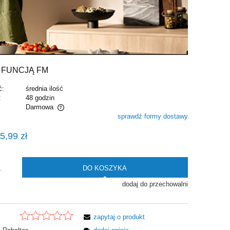
 FUNCJĄ FM
ć:
średnia ilość
:
48 godzin
Darmowa
sprawdź formy dostawy
alnych kosztów
5,99 zł
DO KOSZYKA
.
dodaj do przechowalni
zapytaj o produkt