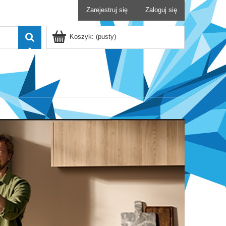
Zarejestruj się
Zaloguj się
Koszyk:
(pusty)