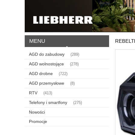
MENU
REBELT
AGD do zabudowy
(289)
AGD wolnostojące
(278)
AGD drobne
(722)
AGD przemysłowe
(8)
RTV
(413)
Telefony i smartfony
(275)
Nowości
Promocje