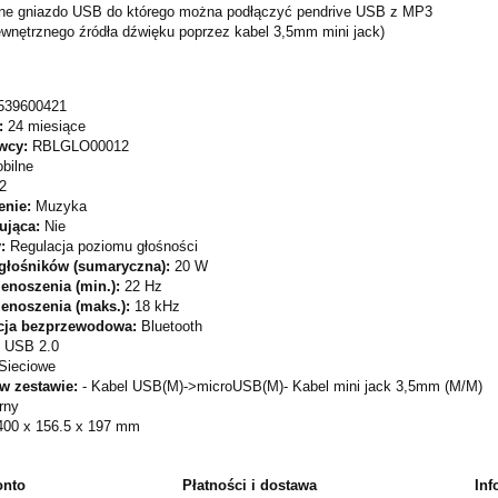
e gniazdo USB do którego można podłączyć pendrive USB z MP3
ewnętrznego źródła dźwięku poprzez kabel 3,5mm mini jack)
539600421
:
24 miesiące
wcy:
RBLGLO00012
bilne
2
enie:
Muzyka
kująca:
Nie
y:
Regulacja poziomu głośności
głośników (sumaryczna):
20 W
enoszenia (min.):
22 Hz
enoszenia (maks.):
18 kHz
cja bezprzewodowa:
Bluetooth
x USB 2.0
Sieciowe
 w zestawie:
- Kabel USB(M)->microUSB(M)- Kabel mini jack 3,5mm (M/M)
rny
400 x 156.5 x 197 mm
onto
Płatności i dostawa
Inf