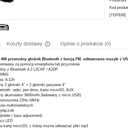
Producent:
Kod produk
[7197630]
Koszty dostawy
Opinie o produkcie (0)
400 przenośny głośnik Bluetooth z funcją FM, odtwarzania muzyki z U
Cena nie zawiera ewentualnych kosztów
sterowany za pomocą smartphona lub przycisków
płatności
ilny z Bluetooth 4,2 L2CAP / A2DP
W RMS
ia: 6-12h
y 2 głośniki 4" + 2 głośniki pasywne 4"
uetooth, radio, pen drive, karta microSD, AUX,
y akumulator 3600mAh (ładowany z micro USB)
rzenoszenia 22Hz-18kHz
sków multimedialnych
wyłącznik
 (treble / bass adjustment)
acz LED
na kartę microSD, z której można odtwarzać pliki mp3