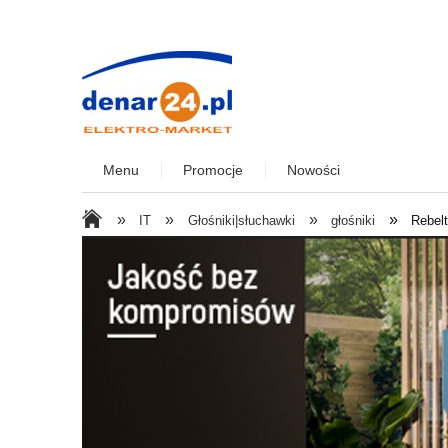
Menu
Promocje
Nowości
»
»
»
»
IT
Głośniki|słuchawki
głośniki
Rebel