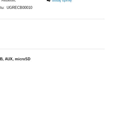
Rebeltec
dodaj opinię
tu:
UGRECB00010
SB, AUX, microSD