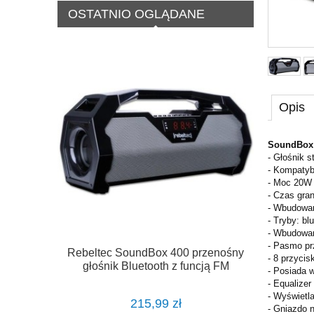
OSTATNIO OGLĄDANE
Opis
SoundBox 
- Głośnik 
- Kompatyb
- Moc 20
- Czas gran
- Wbudowan
- Tryby: bl
- Wbudowan
- Pasmo p
Rebeltec SoundBox 400 przenośny
- 8 przyci
głośnik Bluetooth z funcją FM
- Posiada 
- Equalizer
- Wyświetl
215,99 zł
- Gniazdo 