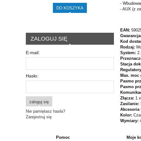
- Wbudowan
DO KOSZYKA
- AUX (z z
EAN:
5902
Gwarancja
ZALOGUJ SIĘ
Kod dosta
Rodzaj:
Mo
E-mail:
System:
2.
Przeznacz
Stacja do
Regulator
Max. moc 
Hasło:
Pasmo prz
Pasmo prz
Komunika
Złącza:
1 
zaloguj się
Zasilanie:
Akcesoria
Nie pamiętasz hasła?
Kolor:
Cza
Zarejestruj się
Wymiary:
Pomoc
Moje k