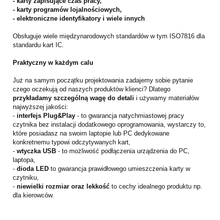
- karty zapisujące czas pracy,
- karty programów lojalnościowych,
- elektroniczne identyfikatory i wiele innych
Obsługuje wiele międzynarodowych standardów w tym ISO7816 dla
standardu kart IC.
Praktyczny w każdym calu
Już na samym początku projektowania zadajemy sobie pytanie
czego oczekują od naszych produktów klienci? Dlatego
przykładamy szczególną wagę do detali
i używamy materiałów
najwyższej jakości:
-
interfejs Plug&Play
- to gwarancja natychmiastowej pracy
czytnika bez instalacji dodatkowego oprogramowania, wystarczy to,
które posiadasz na swoim laptopie lub PC dedykowane
konkretnemu typowi odczytywanych kart,
-
wtyczka USB
- to możliwość podłączenia urządzenia do PC,
laptopa,
-
dioda LED
to gwarancja prawidłowego umieszczenia karty w
czytniku,
-
niewielki rozmiar oraz lekkość
to cechy idealnego produktu np.
dla kierowców.