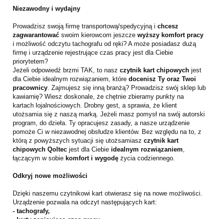
Niezawodny i wydajny
Prowadzisz swoją firmę transportową/spedycyjną i
chcesz
zagwarantować
swoim kierowcom jeszcze
wyższy komfort pracy
i możliwość odczytu tachografu od ręki? A może posiadasz dużą
firmę i urządzenie rejestrujące czas pracy jest dla Ciebie
priorytetem?
Jeżeli odpowiedź brzmi TAK, to nasz
czytnik kart chipowych
jest
dla Ciebie idealnym rozwiązaniem, które
docenisz Ty oraz Twoi
pracownicy
. Zajmujesz się inną branżą? Prowadzisz swój sklep lub
kawiarnię? Wiesz doskonale, że chętnie zbieramy punkty na
kartach lojalnościowych. Drobny gest, a sprawia, że klient
utożsamia się z naszą marką. Jeżeli masz pomysł na swój autorski
program, do dzieła. Ty opracujesz zasady, a nasze urządzenie
pomoże Ci w niezawodnej obsłudze klientów. Bez względu na to, z
którą z powyższych sytuacji się utożsamiasz
czytnik kart
chipowych Qoltec
jest dla Ciebie
idealnym rozwiązaniem
,
łączącym w sobie
komfort i wygodę
życia codziennego.
Odkryj nowe możliwości
Dzięki naszemu czytnikowi kart otwierasz się na nowe możliwości.
Urządzenie pozwala na odczyt następujących kart:
- tachografy,