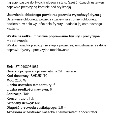
najlepiej pasuje do Twoich włosów i stylu. Sześć różnych ustawień
zapewnia precyzyjną kontrolę nad stylizacją.
Ustawienie chłodnego powietrza pozwala wykończyć fryzurę
Ustawienie chłodnego powietrza zapewnia strumień chłodnego
powietrza, w celu wykończenia fryzury i nadania jej ostatecznego
kształtu.
Wąska nasadka umożliwia poprawianie fryzury i precyzyjne
modelowanie
Wąska nasadka precyzyjnie skupia powietrze, umożliwiając szybkie
poprawki fryzury i precyzyjne modelowanie.
EAN:
8710103961987
Gwarancja:
gwarancja zewnętrzna 24 miesiące
Kod dostawcy:
BHD351/10
Moc:
2100 W
Liczba ustawień temperatury:
6
Liczba prędkości nawiewu:
6
Jonizacja:
Tak
Koncentrator:
Tak
Składany uchwyt:
Nie
Długość przewodu zasilającego:
1.8 m
Akcesoria w zestawie:
Nasadka ThermoProtect Koncentrator