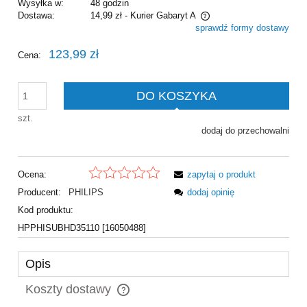
Wysyłka w:
48 godzin
Dostawa:
14,99 zł
- Kurier Gabaryt A
sprawdź formy dostawy
Cena nie zawiera ewentualnych kosztów płatności
123,99 zł
Cena:
DO KOSZYKA
szt.
dodaj do przechowalni
Ocena:
zapytaj o produkt
Producent:
PHILIPS
dodaj opinię
Kod produktu:
HPPHISUBHD35110 [16050488]
Opis
Koszty dostawy
Cena nie zawiera ewentualnych kosztów płatności