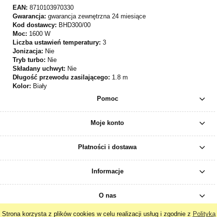
EAN:
8710103970330
Gwarancja:
gwarancja zewnętrzna 24 miesiące
Kod dostawcy:
BHD300/00
Moc:
1600 W
Liczba ustawień temperatury:
3
Jonizacja:
Nie
Tryb turbo:
Nie
Składany uchwyt:
Nie
Długość przewodu zasilającego:
1.8 m
Kolor:
Biały
Pomoc
Moje konto
Płatności i dostawa
Informacje
O nas
Strona korzysta z plików cookies w celu realizacji usług i zgodnie z
Polityką