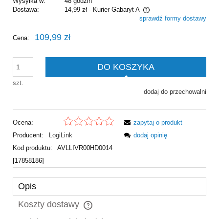
Wysyłka w:
48 godzin
Dostawa:
14,99 zł
- Kurier Gabaryt A
sprawdź formy dostawy
Cena nie zawiera ewentualnych kosztów płatności
109,99 zł
Cena:
DO KOSZYKA
szt.
dodaj do przechowalni
Ocena:
zapytaj o produkt
Producent:
LogiLink
dodaj opinię
Kod produktu:
AVLLIVR00HD0014
[17858186]
Opis
Koszty dostawy
Cena nie zawiera ewentualnych kosztów płatności