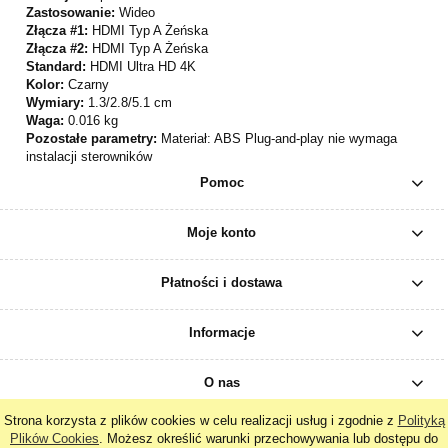
Zastosowanie:
Wideo
Złącza #1:
HDMI Typ A Żeńska
Złącza #2:
HDMI Typ A Żeńska
Standard:
HDMI Ultra HD 4K
Kolor:
Czarny
Wymiary:
1.3/2.8/5.1 cm
Waga:
0.016 kg
Pozostałe parametry:
Materiał: ABS Plug-and-play nie wymaga
instalacji sterowników
Pomoc
Moje konto
Płatności i dostawa
Informacje
O nas
Strona korzysta z plików cookies w celu realizacji usług i zgodnie z
Polityką
Plików Cookies
. Możesz określić warunki przechowywania lub dostępu do
pokaż pełną wersję strony