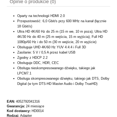
Opinie o produkcie (0)
Oparty na technologii HDMI 2.0
Przepustowość: 6,0 Gbit/s przy 600 MHz na kanał (łącznie
18 Gbit/s)
Ultra HD 4K/60 Hz do 25 m (15 m we, 10 m poza); Ultra HD
4K/30 Hz do 40 m (25 m wejścia, 15 m wyjścia); Full HD
1080p/60 Hz i do 50 m (30 m wejście, 20 m wyjście)
Obsługuje UHD 4K/60 Hz YUV 4:4:4 i Full 3D
Zasilanie: 5 V / 0,5 A przez kabel USB
Zgodny z HDCP 2.2
Obsługuje DDC, HDR, CEC
Obsługa nieskompresowanego dźwięku, takiego jak
LPCM7.1
Obsługa skompresowanego dźwięku, takiego jak DTS, Dolby
Digital (w tym DTS-HD Master Audio i Dolby TrueHD)
EAN:
4052792041316
Gwarancja:
24 miesiące
Kod dostawcy:
HD0014
Rodzaj:
Adapter