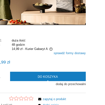
ć:
duża ilość
:
48 godzin
14,99 zł
- Kurier Gabaryt A
sprawdź formy dostawy
e zawiera ewentualnych kosztów
,99 zł
i
DO KOSZYKA
.
dodaj do przechowalni
zapytaj o produkt