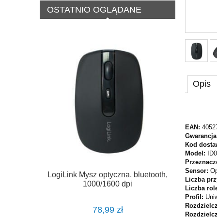
OSTATNIO OGLĄDANE
Opis
EAN:
4052
Gwarancja
Kod dosta
Model:
ID
Przeznacz
Sensor:
Op
LogiLink Mysz optyczna, bluetooth,
Liczba pr
1000/1600 dpi
Liczba rol
Profil:
Uni
Rozdzielcz
78,99 zł
Rozdzielc