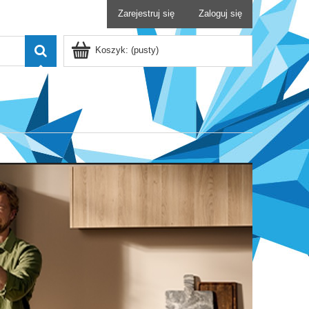
Zarejestruj się
Zaloguj się
Koszyk:
(pusty)