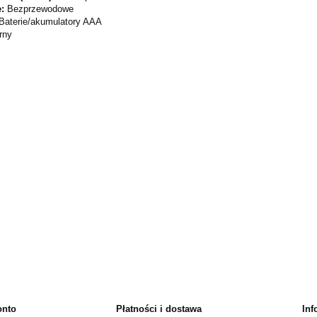
e:
Bezprzewodowe
Baterie/akumulatory AAA
rny
onto
Płatności i dostawa
Inf