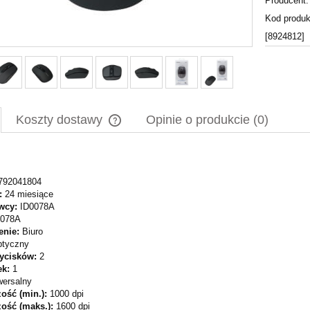
Producent:
Kod produk
[8924812]
Koszty dostawy
Opinie o produkcie (0)
Cena nie zawiera ewentualnych kosztów
płatności
792041804
:
24 miesiące
wcy:
ID0078A
0078A
enie:
Biuro
tyczny
zycisków:
2
ek:
1
wersalny
ość (min.):
1000 dpi
zość (maks.):
1600 dpi