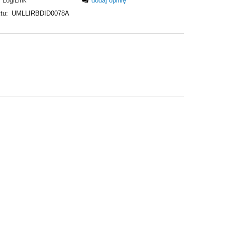
LogiLink
dodaj opinię
tu:
UMLLIRBDID0078A