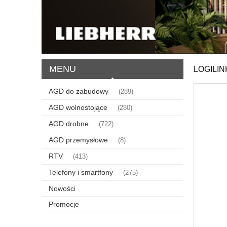
MENU
LOGILIN
AGD do zabudowy
(289)
AGD wolnostojące
(280)
AGD drobne
(722)
AGD przemysłowe
(8)
RTV
(413)
Telefony i smartfony
(275)
Nowości
Promocje