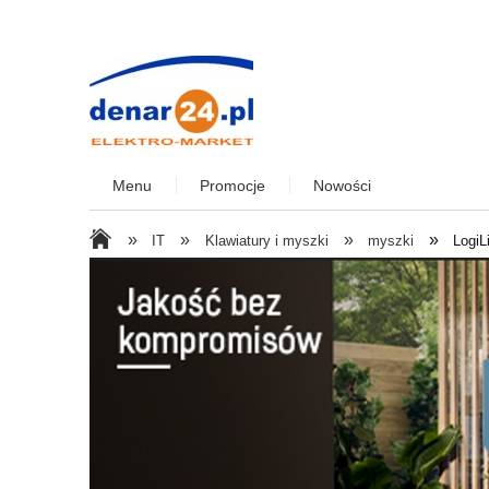
Menu
Promocje
Nowości
»
»
»
»
IT
Klawiatury i myszki
myszki
LogiL