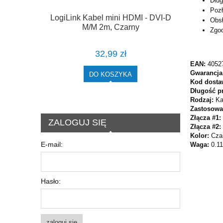
Dłu
Pozł
LogiLink Kabel mini HDMI - DVI-D
Obs
M/M 2m, Czarny
Zgo
32,99 zł
EAN:
4052
Gwarancja
DO KOSZYKA
Kod dosta
Długość p
Rodzaj:
Ka
Zastosowa
Złącza #1:
ZALOGUJ SIĘ
Złącza #2:
Kolor:
Cza
E-mail:
Waga:
0.11
Hasło:
zaloguj się