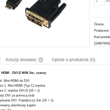
szt
Ocena:
Producent:
Kod produk
[10467004]
Koszty dostawy
Opinie o produkcie (0)
i HDMI - DVI-D M/M 2m, czarny
Cena nie zawiera ewentualnych kosztów
płatności
l: Mini-HDMI do DVI
ze 1: Mini-HDMI (Typ C) męskie
ze 2: męskie DVI-D (18 + 1)
taż DVI za pomocą śrub
pisanie DVI: Pojedynczy link (18 + 1)
owany plastikowy kaptur