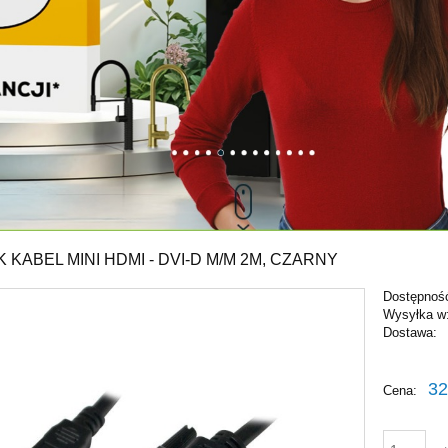
K KABEL MINI HDMI - DVI-D M/M 2M, CZARNY
Dostępnoś
Wysyłka w
Dostawa:
Cena ni
32
Cena:
płatnośc