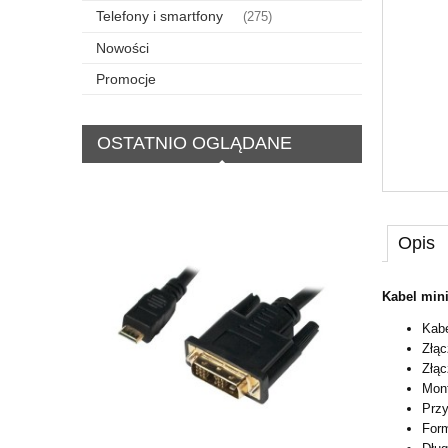
Telefony i smartfony
(275)
Nowości
Promocje
OSTATNIO OGLĄDANE
Opis
Kabel min
Kabe
Złąc
Złąc
Mon
Przy
Form