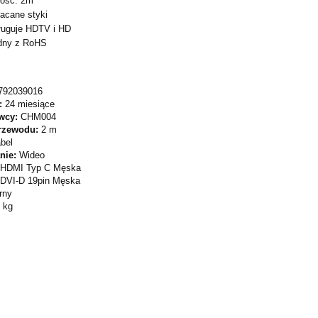
gość: 2m
acane styki
ługuje HDTV i HD
dny z RoHS
792039016
:
24 miesiące
wcy:
CHM004
rzewodu:
2 m
bel
nie:
Wideo
HDMI Typ C Męska
DVI-D 19pin Męska
rny
 kg