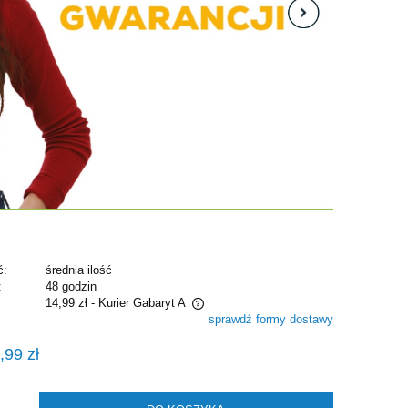
ć:
średnia ilość
:
48 godzin
14,99 zł
- Kurier Gabaryt A
sprawdź formy dostawy
e zawiera ewentualnych kosztów
,99 zł
i