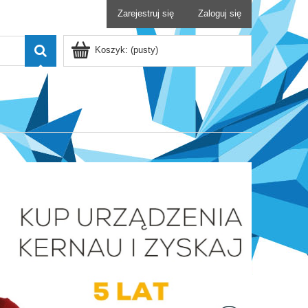
Zarejestruj się
Zaloguj się
Koszyk:
(pusty)