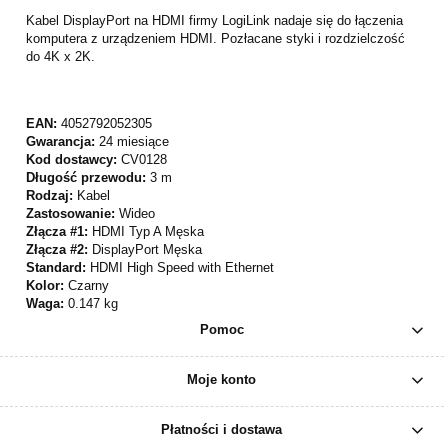
Kabel DisplayPort na HDMI firmy LogiLink nadaje się do łączenia
komputera z urządzeniem HDMI. Pozłacane styki i rozdzielczość
do 4K x 2K.
EAN:
4052792052305
Gwarancja:
24 miesiące
Kod dostawcy:
CV0128
Długość przewodu:
3 m
Rodzaj:
Kabel
Zastosowanie:
Wideo
Złącza #1:
HDMI Typ A Męska
Złącza #2:
DisplayPort Męska
Standard:
HDMI High Speed with Ethernet
Kolor:
Czarny
Waga:
0.147 kg
Pomoc
Moje konto
Płatności i dostawa