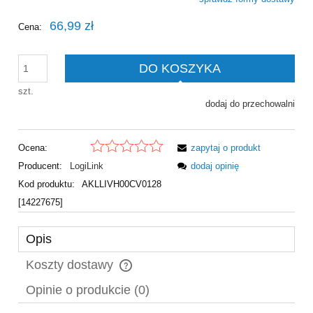
Cena nie zawiera ewentualnych kosztów płatności
66,99 zł
Cena:
DO KOSZYKA
szt.
dodaj do przechowalni
Ocena:
zapytaj o produkt
Producent:
LogiLink
dodaj opinię
Kod produktu:
AKLLIVH00CV0128
[14227675]
Opis
Koszty dostawy
Cena nie zawiera ewentualnych kosztów płatności
Opinie o produkcie (0)