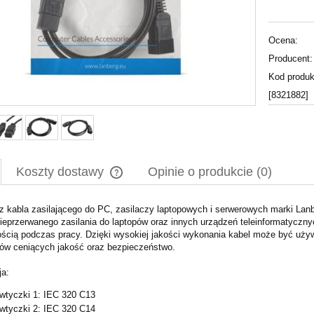
Ocena:
Producent:
Kod produk
[8321882]
Koszty dostawy
Opinie o produkcie (0)
z kabla zasilającego do PC, zasilaczy laptopowych i serwerowych marki Lan
Cena nie zawiera ewentualnych kosztów
ieprzerwanego zasilania do laptopów oraz innych urządzeń teleinformatyczn
płatności
ścią podczas pracy. Dzięki wysokiej jakości wykonania kabel może być uż
ów ceniących jakość oraz bezpieczeństwo.
ja:
wtyczki 1: IEC 320 C13
wtyczki 2: IEC 320 C14