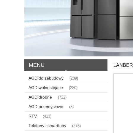
MENU
LANBERG
AGD do zabudowy
(289)
AGD wolnostojące
(280)
AGD drobne
(722)
AGD przemysłowe
(8)
RTV
(413)
Telefony i smartfony
(275)