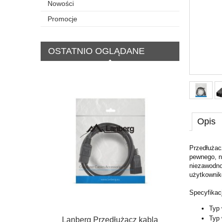
Nowości
Promocje
OSTATNIO OGLĄDANE
Opis
Przedłużac
pewnego, n
niezawodno
użytkownik
Specyfikac
Typ 
Typ 
Lanberg Przedłużacz kabla