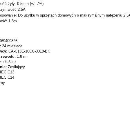
ość żyły: 0.5mm (+/- 7%)
rzymałość 2,5A
tosowanie: Do użytku w sprzętach domowych o maksymalnym natężeniu 2,5
ość: 1.8m
969409826
:
24 miesiące
wcy:
CA-C13E-10CC-0018-BK
rzewodu:
1.8 m
zedłużacz
nie:
Zasilający
IEC C13
IEC C14
rny