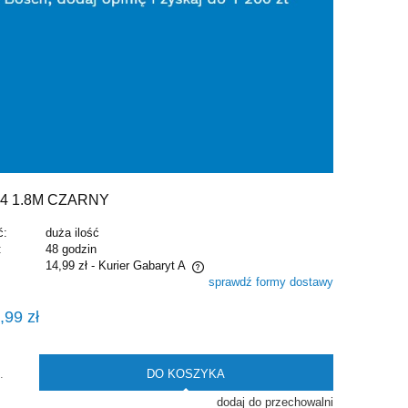
4 1.8M CZARNY
ć:
duża ilość
:
48 godzin
14,99 zł
- Kurier Gabaryt A
sprawdź formy dostawy
e zawiera ewentualnych kosztów
,99 zł
i
DO KOSZYKA
.
dodaj do przechowalni