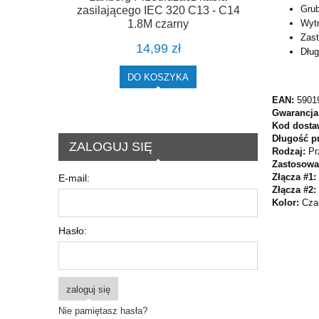
Grub
zasilającego IEC 320 C13 - C14
1.8M czarny
Wyt
Zas
14,99 zł
Dług
DO KOSZYKA
EAN:
5901
Gwarancja
Kod dosta
Długość p
ZALOGUJ SIĘ
Rodzaj:
Pr
Zastosowa
Złącza #1:
E-mail:
Złącza #2:
Kolor:
Cza
Hasło:
zaloguj się
Nie pamiętasz hasła?