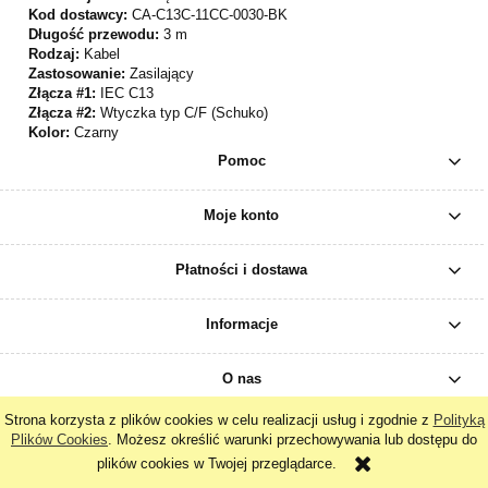
Kod dostawcy:
CA-C13C-11CC-0030-BK
Długość przewodu:
3 m
Rodzaj:
Kabel
Zastosowanie:
Zasilający
Złącza #1:
IEC C13
Złącza #2:
Wtyczka typ C/F (Schuko)
Kolor:
Czarny
Pomoc
Moje konto
Płatności i dostawa
Informacje
O nas
Strona korzysta z plików cookies w celu realizacji usług i zgodnie z
Polityką
Plików Cookies
. Możesz określić warunki przechowywania lub dostępu do
pokaż pełną wersję strony
plików cookies w Twojej przeglądarce.
Sklep internetowy Shoper.pl