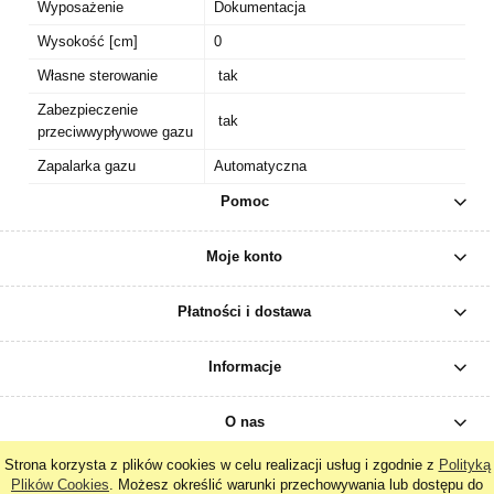
Wyposażenie
Dokumentacja
Wysokość [cm]
0
Własne sterowanie
tak
Zabezpieczenie
tak
przeciwwypływowe gazu
Zapalarka gazu
Automatyczna
Pomoc
Moje konto
Płatności i dostawa
Informacje
O nas
Strona korzysta z plików cookies w celu realizacji usług i zgodnie z
Polityką
Plików Cookies
. Możesz określić warunki przechowywania lub dostępu do
pokaż pełną wersję strony