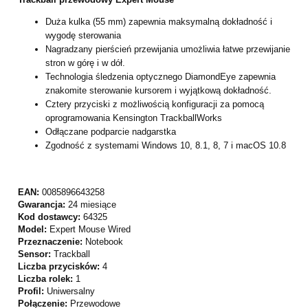
Duża kulka (55 mm) zapewnia maksymalną dokładność i
wygodę sterowania
Nagradzany pierścień przewijania umożliwia łatwe przewijanie
stron w górę i w dół.
Technologia śledzenia optycznego DiamondEye zapewnia
znakomite sterowanie kursorem i wyjątkową dokładność.
Cztery przyciski z możliwością konfiguracji za pomocą
oprogramowania Kensington TrackballWorks
Odłączane podparcie nadgarstka
Zgodność z systemami Windows 10, 8.1, 8, 7 i macOS 10.8
EAN:
0085896643258
Gwarancja:
24 miesiące
Kod dostawcy:
64325
Model:
Expert Mouse Wired
Przeznaczenie:
Notebook
Sensor:
Trackball
Liczba przycisków:
4
Liczba rolek:
1
Profil:
Uniwersalny
Połączenie:
Przewodowe