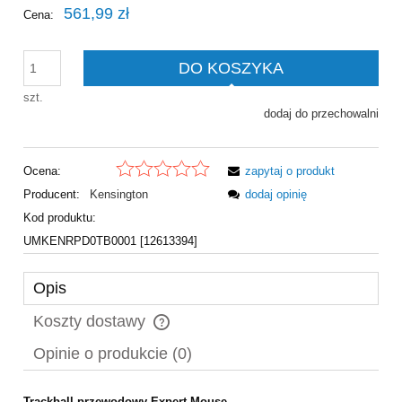
561,99 zł
Cena:
DO KOSZYKA
szt.
dodaj do przechowalni
Ocena:
zapytaj o produkt
Producent:
Kensington
dodaj opinię
Kod produktu:
UMKENRPD0TB0001 [12613394]
Opis
Koszty dostawy
Cena nie zawiera ewentualnych kosztów płatności
Opinie o produkcie (0)
Trackball przewodowy Expert Mouse