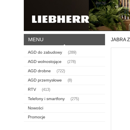
MENU
JABRA 
AGD do zabudowy
(289)
AGD wolnostojące
(278)
AGD drobne
(722)
AGD przemysłowe
(8)
RTV
(413)
Telefony i smartfony
(275)
Nowości
Promocje