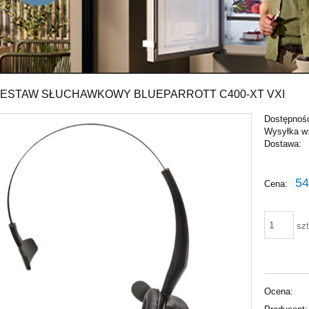
ZESTAW SŁUCHAWKOWY BLUEPARROTT C400-XT VXI
Dostępnoś
Wysyłka w
Dostawa:
Cena nie zawiera ewentu
54
Cena:
płatności
szt
Ocena: