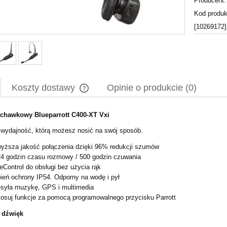
Producent:
Kod produk
[10269172]
Koszty dostawy
Opinie o produkcie (0)
uchawkowy Blueparrott C400-XT Vxi
Cena nie zawiera ewentualnych kosztów
płatności
wydajność, którą możesz nosić na swój sposób.
yższa jakość połączenia dzięki 96% redukcji szumów
4 godzin czasu rozmowy / 500 godzin czuwania
eControl do obsługi bez użycia rąk
ień ochrony IP54. Odporny na wodę i pył
syła muzykę, GPS i multimedia
osuj funkcje za pomocą programowalnego przycisku Parrott
 dźwięk