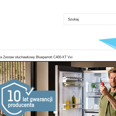
ra Zestaw słuchawkowy Blueparrott C400-XT Vxi