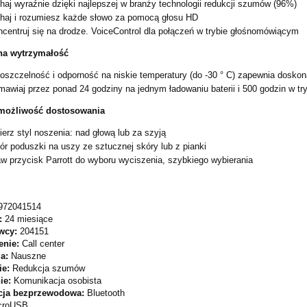
haj wyraźnie dzięki najlepszej w branży technologii redukcji szumów (96%)
haj i rozumiesz każde słowo za pomocą głosu HD
centruj się na drodze. VoiceControl dla połączeń w trybie głośnomówiącym
na wytrzymałość
szczelność i odporność na niskie temperatury (do -30 ° C) zapewnia doskon
awiaj przez ponad 24 godziny na jednym ładowaniu baterii i 500 godzin w tr
 możliwość dostosowania
erz styl noszenia: nad głową lub za szyją
r poduszki na uszy ze sztucznej skóry lub z pianki
w przycisk Parrott do wyboru wyciszenia, szybkiego wybierania
972041514
:
24 miesiące
wcy:
204151
enie:
Call center
ja:
Nauszne
ie:
Redukcja szumów
ie:
Komunikacja osobista
cja bezprzewodowa:
Bluetooth
croUSB