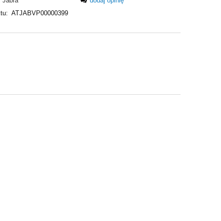
Jabra
dodaj opinię
tu:
ATJABVP00000399