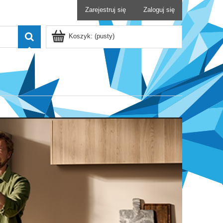
Zarejestruj się
Zaloguj się
Koszyk:
(pusty)