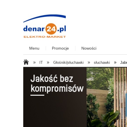
Menu
Promocje
Nowości
»
»
»
»
IT
Głośniki|słuchawki
słuchawki
Jab