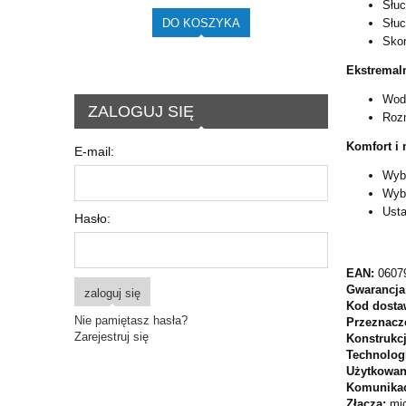
Słuc
Słuc
DO KOSZYKA
Skon
Ekstremal
Wodo
ZALOGUJ SIĘ
Rozm
Komfort i
E-mail:
Wybi
Wybó
Usta
Hasło:
EAN:
0607
Gwarancja
zaloguj się
Kod dosta
Nie pamiętasz hasła?
Przeznacz
Zarejestruj się
Konstrukc
Technolog
Użytkowan
Komunika
Złącza:
mi