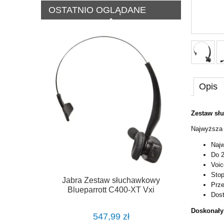
OSTATNIO OGLĄDANE
Opis
Zestaw sł
Najwyższa 
Najw
Do 2
Voic
Stop
Jabra Zestaw słuchawkowy
Prze
Blueparrott C400-XT Vxi
Dost
Doskonały
547,99 zł