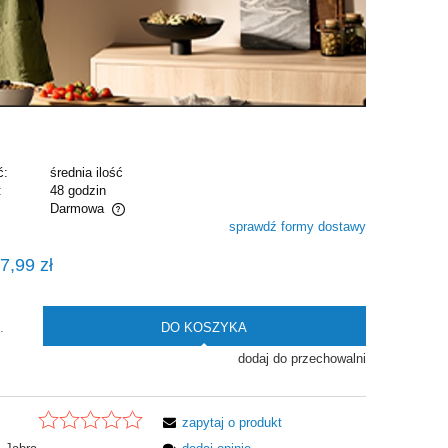
ć:
średnia ilość
:
48 godzin
Darmowa
sprawdź formy dostawy
alnych kosztów
7,99 zł
DO KOSZYKA
.
dodaj do przechowalni
zapytaj o produkt