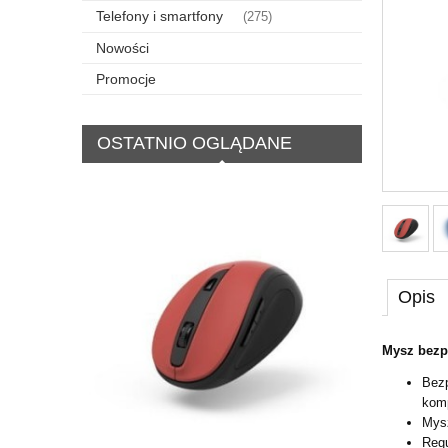
Telefony i smartfony
(275)
Nowości
Promocje
OSTATNIO OGLĄDANE
Opis
Mysz bez
Bezp
komp
Mys
Regu