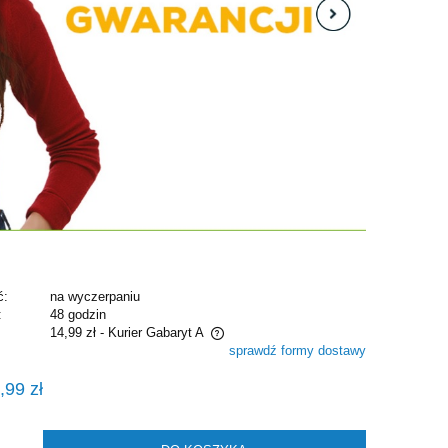
ć:
na wyczerpaniu
:
48 godzin
14,99 zł
- Kurier Gabaryt A
sprawdź formy dostawy
e zawiera ewentualnych kosztów
,99 zł
i