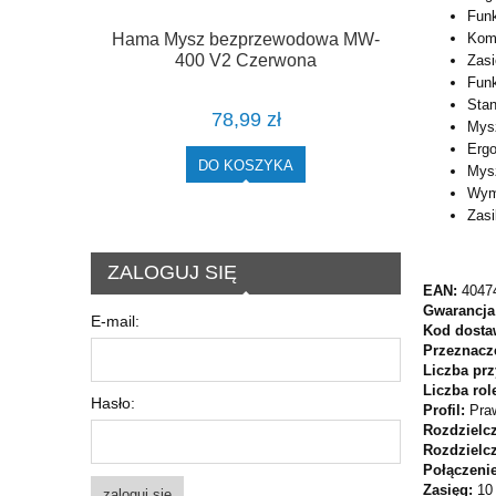
Funk
Komp
Hama Mysz bezprzewodowa MW-
400 V2 Czerwona
Zasi
Funk
Stan
78,99 zł
Mysz
Ergo
DO KOSZYKA
Mys
Wymi
Zasi
ZALOGUJ SIĘ
EAN:
4047
Gwarancja
E-mail:
Kod dosta
Przeznacz
Liczba pr
Liczba rol
Hasło:
Profil:
Pra
Rozdzielcz
Rozdzielc
Połączeni
Zasięg:
10
zaloguj się