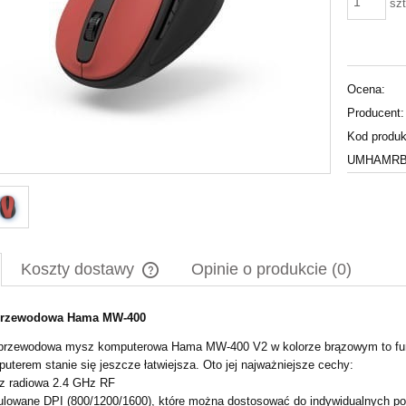
szt
Ocena:
Producent:
Kod produk
UMHAMRBD
Koszty dostawy
Opinie o produkcie (0)
przewodowa Hama MW-400
Cena nie zawiera ewentualnych kosztów
płatności
rzewodowa mysz komputerowa Hama MW-400 V2 w kolorze brązowym to funkcj
uterem stanie się jeszcze łatwiejsza. Oto jej najważniejsze cechy:
z radiowa 2.4 GHz RF
lowane DPI (800/1200/1600), które można dostosować do indywidualnych po