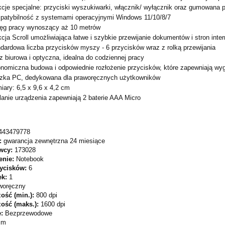
cje specjalne: przyciski wyszukiwarki, włącznik/ wyłącznik oraz gumowana p
atybilność z systemami operacyjnymi Windows 11/10/8/7
ęg pracy wynoszący aż 10 metrów
cja Scroll umożliwiająca łatwe i szybkie przewijanie dokumentów i stron inte
dardowa liczba przycisków myszy - 6 przycisków wraz z rolką przewijania
 biurowa i optyczna, idealna do codziennej pracy
nomiczna budowa i odpowiednie rozłożenie przycisków, które zapewniają wy
zka PC, dedykowana dla praworęcznych użytkowników
ary: 6,5 x 9,6 x 4,2 cm
lanie urządzenia zapewniają 2 baterie AAA Micro
443479778
:
gwarancja zewnętrzna 24 miesiące
wcy:
173028
enie:
Notebook
zycisków:
6
ek:
1
woręczny
ość (min.):
800 dpi
zość (maks.):
1600 dpi
e:
Bezprzewodowe
 m