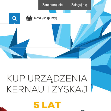
Zarejestruj się
Zaloguj się
Koszyk:
(pusty)