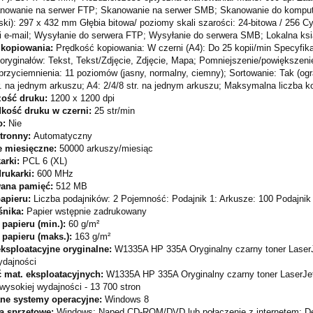
anowanie na serwer FTP; Skanowanie na serwer SMB; Skanowanie do komput
aski): 297 x 432 mm Głębia bitowa/ poziomy skali szarości: 24-bitowa / 256
 e-mail; Wysyłanie do serwera FTP; Wysyłanie do serwera SMB; Lokalna k
 kopiowania:
Prędkość kopiowania: W czerni (A4): Do 25 kopii/min Specyfika
oryginałów: Tekst, Tekst/Zdjęcie, Zdjęcie, Mapa; Pomniejszenie/powiększeni
rzyciemnienia: 11 poziomów (jasny, normalny, ciemny); Sortowanie: Tak (ogr
r. na jednym arkuszu; A4: 2/4/8 str. na jednym arkuszu; Maksymalna liczba k
zość druku:
1200 x 1200 dpi
dkość druku w czerni:
25 str/min
o:
Nie
tronny:
Automatyczny
e miesięczne:
50000 arkuszy/miesiąc
arki:
PCL 6 (XL)
drukarki:
600 MHz
wana pamięć:
512 MB
papieru:
Liczba podajników: 2 Pojemność: Podajnik 1: Arkusze: 100 Podajni
śnika:
Papier wstępnie zadrukowany
papieru (min.):
60 g/m²
 papieru (maks.):
163 g/m²
eksploatacyjne oryginalne:
W1335A HP 335A Oryginalny czarny toner Laser
ydajności
 mat. eksploatacyjnych:
W1335A HP 335A Oryginalny czarny toner LaserJet
wysokiej wydajności - 13 700 stron
ne systemy operacyjne:
Windows 8
a sprzętowe:
Windows: Napęd CD-ROM/DVD lub połączenie z internetem; Ded