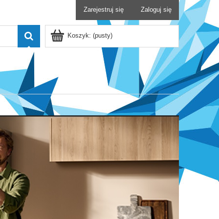
Zarejestruj się
Zaloguj się
Koszyk:
(pusty)