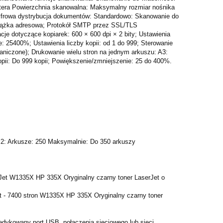
era Powierzchnia skanowalna: Maksymalny rozmiar nośnika
 Cyfrowa dystrybucja dokumentów: Standardowo: Skanowanie do
siążka adresowa; Protokół SMTP przez SSL/TLS
cje dotyczące kopiarek: 600 × 600 dpi × 2 bity; Ustawienia
e: 25400%; Ustawienia liczby kopii: od 1 do 999; Sterowanie
aniczone); Drukowanie wielu stron na jednym arkuszu: A3:
opii: Do 999 kopii; Powiększenie/zmniejszenie: 25 do 400%.
k 2: Arkusze: 250 Maksymalnie: Do 350 arkuszy
Jet W1335X HP 335X Oryginalny czarny toner LaserJet o
 - 7400 stron W1335X HP 335X Oryginalny czarny toner
ykowany port USB, połączenia sieciowego lub sieci