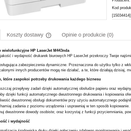
Producent:
Kod produk
[15034414]
Koszty dostawy
Opinie o produkcie (0)
e wielofunkcyjne HP LaserJet M443nda
Cena nie zawiera ewentualnych kosztów
jakość i wydajność drukarek biurowych HP LaserJet przekroczy Twoje najśmi
płatności
bsługująca zabezpieczenia dynamiczne. Przeznaczona do użytku tylko z wk
alonymi innych producentów mogą nie działać, a te, które działają dzisiaj, m
e, które zaspokoi potrzeby drukowania każdego biznesu
szczaj przepływy zadań dzięki automatycznej obsłudze papieru oraz wydaj
by dzięki funkcji automatycznego dwustronnego drukowania i kopiowania of
iwość dwustronnej obsługi dokumentów przy użyciu automatycznego podajni
hamiaj zadania z poziomu urządzenia i usprawniaj w ten sposób kopiowanie.
uj dwustronne dowody osobiste; oraz korzystaj z funkcji przyciemniania, po
ość i wydajność
malizacja środowiska druku dzięki połączeniu zdalnego monitorowania i ws