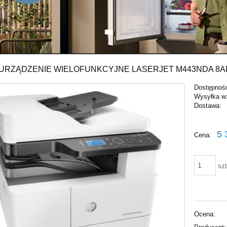
. URZĄDZENIE WIELOFUNKCYJNE LASERJET M443NDA 8A
Dostępnoś
Wysyłka w
Dostawa:
Cena nie zawiera ewentu
5 
Cena:
płatności
szt
Ocena: