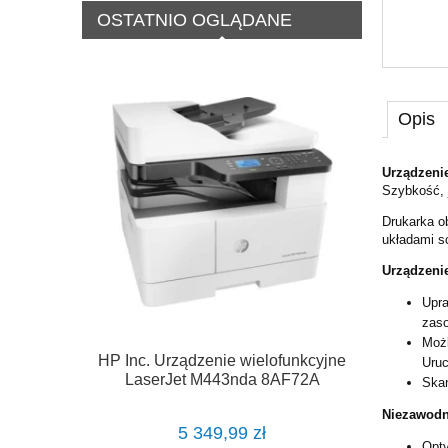
OSTATNIO OGLĄDANE
Opis
Urządzeni
Szybkość, 
Drukarka o
układami sc
Urządzeni
Upra
zaso
Możl
HP Inc. Urządzenie wielofunkcyjne
Uruc
LaserJet M443nda 8AF72A
Skan
Niezawodn
5 349,99 zł
Opty