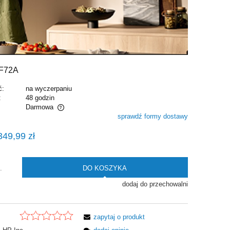
F72A
ć:
na wyczerpaniu
:
48 godzin
Darmowa
sprawdź formy dostawy
alnych kosztów
349,99 zł
DO KOSZYKA
.
dodaj do przechowalni
zapytaj o produkt