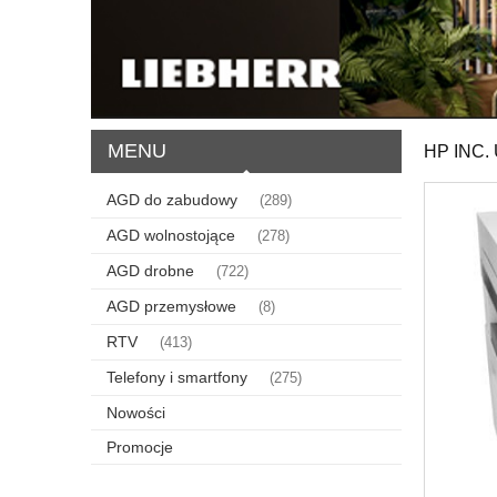
MENU
HP INC
AGD do zabudowy
(289)
AGD wolnostojące
(278)
AGD drobne
(722)
AGD przemysłowe
(8)
RTV
(413)
Telefony i smartfony
(275)
Nowości
Promocje