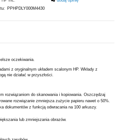
HP Inc.
dodaj opinię
tu:
PPHPDLY000M4430
elsze oczekiwania.
ładami z oryginalnym układem scalonym HP. Wkłady z
ogą nie działać w przyszłości.
nym rozwiązaniom do skanowania i kopiowania. Oszczędzaj
erowane rozwiązanie zmniejsza zużycie papieru nawet o 50%.
ka dokumentów z funkcją odwracania na 100 arkuszy.
większania lub zmniejszania obrazów.
pólnych zasobów.