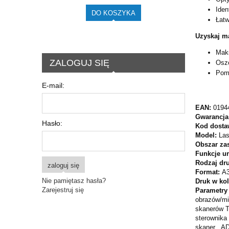
Iden
DO KOSZYKA
Łatw
Uzyskaj ma
Maks
ZALOGUJ SIĘ
Oszc
Pomó
E-mail:
EAN:
0194
Gwarancja
Hasło:
Kod dosta
Model:
La
Obszar za
Funkcje u
Rodzaj dr
zaloguj się
Format:
A
Nie pamiętasz hasła?
Druk w ko
Zarejestruj się
Parametry
obrazów/mi
skanerów T
sterownika
skaner , A