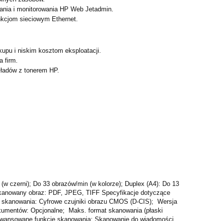
ywania i monitorowania HP Web Jetadmin.
unkcjom sieciowym Ethernet.
kupu i niskim kosztom eksploatacji.
a firm.
kładów z tonerem HP.
w czerni); Do 33 obrazów/min (w kolorze); Duplex (A4): Do 13
eskanowany obraz: PDF, JPEG, TIFF Specyfikacje dotyczące
 skanowania: Cyfrowe czujniki obrazu CMOS (D-CIS); Wersja
kumentów: Opcjonalne; Maks. format skanowania (płaski
awansowane funkcje skanowania: Skanowanie do wiadomości