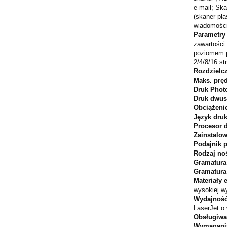
e-mail; Sk
(skaner pł
wiadomości
Parametry
zawartości 
poziomem p
2/4/8/16 st
Rozdzielc
Maks. prę
Druk Phot
Druk dwus
Obciążeni
Język druk
Procesor 
Zainstalo
Podajnik 
Rodzaj no
Gramatura 
Gramatura
Materiały 
wysokiej w
Wydajność
LaserJet o 
Obsługiwa
Wymagani