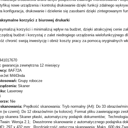
tyfikuj nowe urządzenia i kontroluj drukowanie dzięki funkcji zdalnego wykr
a konfiguracja, drukowanie i dzielenie się zasobami dzięki zintegrowanym f
ksymalne korzyści z biurowej drukarki
ymalizuj korzyści i minimalizuj wpływ na budżet, dzięki atrakcyjnej cenie za
zędzaj budżet i korzystaj z zalet niedrogiego urządzenia wielofunkcyjnego dl
ż chronić swoją inwestycję i obniż koszty pracy za pomocą oryginalnych w
441017670
:
gwarancja zewnętrzna 12 miesięcy
wcy:
8AF72A
serJet M443nda
stosowań:
Grupy robocze
rządzenia:
Skaner
uku:
Laserowy
3
lorze:
Nie
 skanowania:
Prędkość skanowania: Tryb normalny (A4): Do 33 obrazów/min (
n (w czerni); Do 12 obrazów/min (w kolorze); Format pliku zawierającego z
yp skanera Skaner płaski, automatyczny podajnik dokumentów; Technologia
 Twain: Wersja 2.1; Dwustronne skanowanie z automatycznego podajnika do
DF): 297 x 432 mm; Rozdzielczość optyczna skanowania: Maks. 600 dpi Za