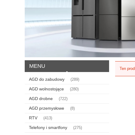
MENU
Ten prod
AGD do zabudowy
(289)
AGD wolnostojące
(280)
AGD drobne
(722)
AGD przemysłowe
(8)
RTV
(413)
Telefony i smartfony
(275)