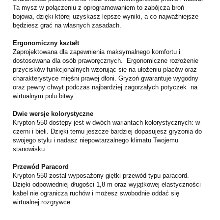
Ta mysz w połączeniu z oprogramowaniem to zabójcza broń
bojowa, dzięki której uzyskasz lepsze wyniki, a co najważniejsze
będziesz grać na własnych zasadach.
Ergonomiczny kształt
Zaprojektowana dla zapewnienia maksymalnego komfortu i
dostosowana dla osób praworęcznych. Ergonomiczne rozłożenie
przycisków funkcjonalnych wzorując się na ułożeniu placów oraz
charakterystyce mięśni prawej dłoni. Gryzoń gwarantuje wygodny
oraz pewny chwyt podczas najbardziej zagorzałych potyczek na
wirtualnym polu bitwy.
Dwie wersje kolorystyczne
Krypton 550 dostępy jest w dwóch wariantach kolorystycznych: w
czerni i bieli. Dzięki temu jeszcze bardziej dopasujesz gryzonia do
swojego stylu i nadasz niepowtarzalnego klimatu Twojemu
stanowisku.
Przewód Paracord
Krypton 550 został wyposażony giętki przewód typu paracord.
Dzięki odpowiedniej długości 1,8 m oraz wyjątkowej elastyczności
kabel nie ogranicza ruchów i możesz swobodnie oddać się
wirtualnej rozgrywce.