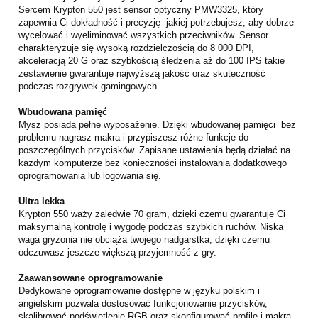
Sercem Krypton 550 jest sensor optyczny PMW3325, który
zapewnia Ci dokładność i precyzję jakiej potrzebujesz, aby dobrze
wycelować i wyeliminować wszystkich przeciwników. Sensor
charakteryzuje się wysoką rozdzielczością do 8 000 DPI,
akceleracją 20 G oraz szybkością śledzenia aż do 100 IPS takie
zestawienie gwarantuje najwyższą jakość oraz skuteczność
podczas rozgrywek gamingowych.
Wbudowana pamięć
Mysz posiada pełne wyposażenie. Dzięki wbudowanej pamięci bez
problemu nagrasz makra i przypiszesz różne funkcje do
poszczególnych przycisków. Zapisane ustawienia będą działać na
każdym komputerze bez konieczności instalowania dodatkowego
oprogramowania lub logowania się.
Ultra lekka
Krypton 550 waży zaledwie 70 gram, dzięki czemu gwarantuje Ci
maksymalną kontrolę i wygodę podczas szybkich ruchów. Niska
waga gryzonia nie obciąża twojego nadgarstka, dzięki czemu
odczuwasz jeszcze większą przyjemność z gry.
Zaawansowane oprogramowanie
Dedykowane oprogramowanie dostępne w języku polskim i
angielskim pozwala dostosować funkcjonowanie przycisków,
skalibrować podświetlenie RGB oraz skonfigurować profile i makra.