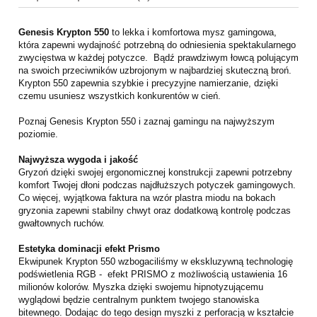
Genesis Krypton 550
to lekka i komfortowa mysz gamingowa,
która zapewni wydajność potrzebną do odniesienia spektakularnego
zwycięstwa w każdej potyczce. Bądź prawdziwym łowcą polującym
na swoich przeciwników uzbrojonym w najbardziej skuteczną broń.
Krypton 550 zapewnia szybkie i precyzyjne namierzanie, dzięki
czemu usuniesz wszystkich konkurentów w cień.
Poznaj Genesis Krypton 550 i zaznaj gamingu na najwyższym
poziomie.
Najwyższa wygoda i jakość
Gryzoń dzięki swojej ergonomicznej konstrukcji zapewni potrzebny
komfort Twojej dłoni podczas najdłuższych potyczek gamingowych.
Co więcej, wyjątkowa faktura na wzór plastra miodu na bokach
gryzonia zapewni stabilny chwyt oraz dodatkową kontrolę podczas
gwałtownych ruchów.
Estetyka dominacji efekt Prismo
Ekwipunek Krypton 550 wzbogaciliśmy w ekskluzywną technologię
podświetlenia RGB - efekt PRISMO z możliwością ustawienia 16
milionów kolorów. Myszka dzięki swojemu hipnotyzującemu
wyglądowi będzie centralnym punktem twojego stanowiska
bitewnego. Dodając do tego design myszki z perforacją w kształcie