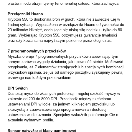
plastra miodu otrzymujemy fenomenalną całość, która zachwyca.
Przełączniki Huano
Krypton 550 to doskonała broń w grach, która nie zawiedzie Cię w
żadnej sytuacji. Wyposażona w przełączniki Huano o żywotności do
20 milionów kliknięć, cechujące się niską siłą nacisku - tylko do 80
gram. Wybierając Krypton 550, otrzymujesz gwarancję trwałości
oraz użytkowania na najwyższym poziomie przez długi czas.
7 programowalnych przycisków
Myszka oferuje 7 programowalnych przycisków zapewniając tym
samym zarówno wygodę działania, jak i pewność siebie. Możliwość
przypisania, aż 7 elementów sterujących lub specjalnych kombinacji
przycisków sprawia, że już od samego początku zyskujemy pewną
przewagę nad każdym przeciwnikiem.
DPI Switch
Dostosuj mysz do własnych preferencji i reguluj czułość myszy w
zakresie od 200 do 8000 DPI. Przechodź między sześcioma
ustawieniami DPI w locie, za jednym kliknięciem przycisku lub
skorzystaj z zaawansowanego oprogramowania i dostosuj
ustawienia wedle uznania. Specjalny wskaźnik poinformuje Cię o
aktualnie wybranym profilu.
Sensor najwyższej klasy gamingowej