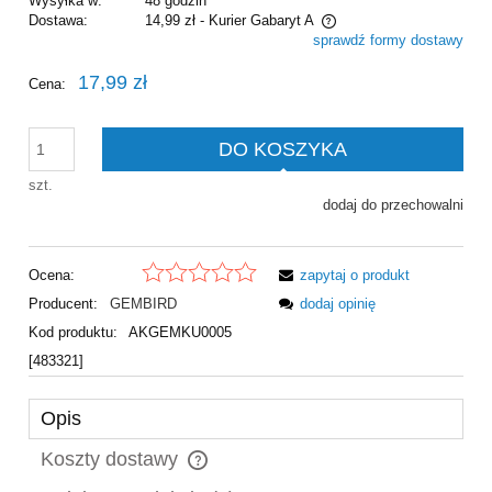
Wysyłka w:
48 godzin
Dostawa:
14,99 zł
- Kurier Gabaryt A
sprawdź formy dostawy
Cena nie zawiera ewentualnych kosztów płatności
17,99 zł
Cena:
DO KOSZYKA
szt.
dodaj do przechowalni
Ocena:
zapytaj o produkt
Producent:
GEMBIRD
dodaj opinię
Kod produktu:
AKGEMKU0005
[483321]
Opis
Koszty dostawy
Cena nie zawiera ewentualnych kosztów płatności