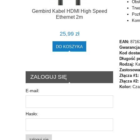
Obsł
Trwa
Gembird Kabel HDMI High Speed
Pozł
Ethernet 2m
Komp
25,99 zł
EAN:
8716
DO KOSZYKA
Gwarancja
Kod dosta
Długość p
Rodzaj:
Ka
Zastosowa
Złącza #1:
ZALOGUJ SIĘ
Złącza #2:
Kolor:
Cza
E-mail:
Hasło:
zaloguj się