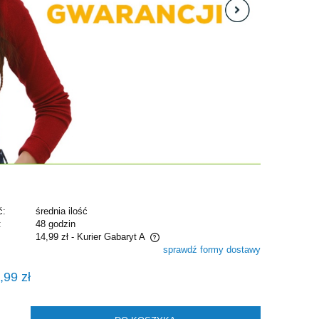
ć:
średnia ilość
:
48 godzin
14,99 zł
- Kurier Gabaryt A
sprawdź formy dostawy
e zawiera ewentualnych kosztów
,99 zł
i