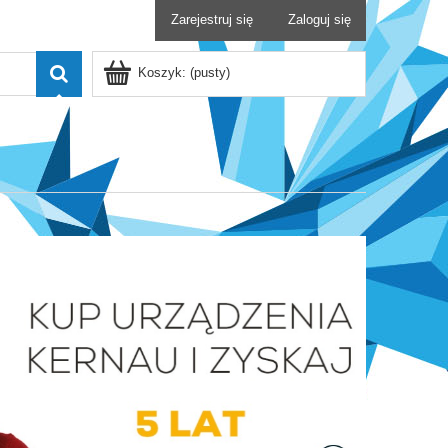
Zarejestruj się
Zaloguj się
Koszyk:
(pusty)