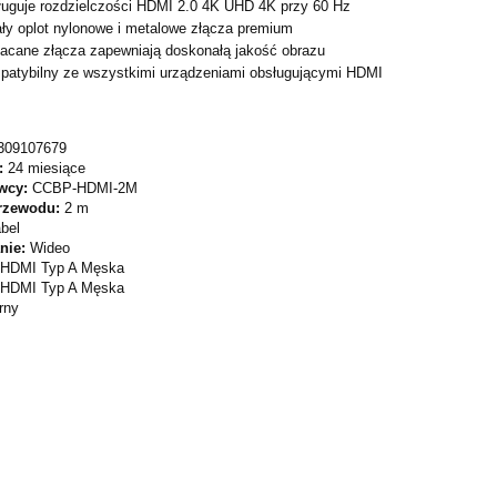
uguje rozdzielczości HDMI 2.0 4K UHD 4K przy 60 Hz
ły oplot nylonowe i metalowe złącza premium
acane złącza zapewniają doskonałą jakość obrazu
atybilny ze wszystkimi urządzeniami obsługującymi HDMI
309107679
:
24 miesiące
wcy:
CCBP-HDMI-2M
rzewodu:
2 m
bel
nie:
Wideo
HDMI Typ A Męska
HDMI Typ A Męska
rny