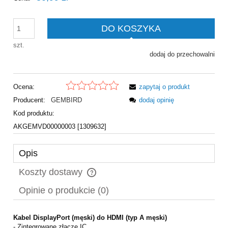
DO KOSZYKA
szt.
dodaj do przechowalni
Ocena:
zapytaj o produkt
Producent:
GEMBIRD
dodaj opinię
Kod produktu:
AKGEMVD00000003 [1309632]
Opis
Koszty dostawy
Cena nie zawiera ewentualnych kosztów płatności
Opinie o produkcie (0)
Kabel DisplayPort (męski) do HDMI (typ A męski)
- Zintegrowane złącze IC