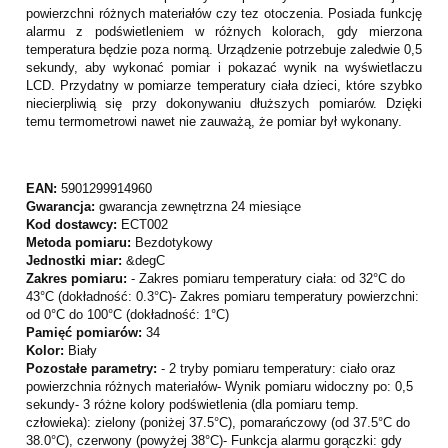
powierzchni różnych materiałów czy tez otoczenia. Posiada funkcję
alarmu z podświetleniem w różnych kolorach, gdy mierzona
temperatura będzie poza normą. Urządzenie potrzebuje zaledwie 0,5
sekundy, aby wykonać pomiar i pokazać wynik na wyświetlaczu
LCD. Przydatny w pomiarze temperatury ciała dzieci, które szybko
niecierpliwią się przy dokonywaniu dłuższych pomiarów. Dzięki
temu termometrowi nawet nie zauważą, że pomiar był wykonany.
EAN:
5901299914960
Gwarancja:
gwarancja zewnętrzna 24 miesiące
Kod dostawcy:
ECT002
Metoda pomiaru:
Bezdotykowy
Jednostki miar:
&degC
Zakres pomiaru:
- Zakres pomiaru temperatury ciała: od 32°C do
43°C (dokładność: 0.3°C)- Zakres pomiaru temperatury powierzchni:
od 0°C do 100°C (dokładność: 1°C)
Pamięć pomiarów:
34
Kolor:
Biały
Pozostałe parametry:
- 2 tryby pomiaru temperatury: ciało oraz
powierzchnia różnych materiałów- Wynik pomiaru widoczny po: 0,5
sekundy- 3 różne kolory podświetlenia (dla pomiaru temp.
człowieka): zielony (poniżej 37.5°C), pomarańczowy (od 37.5°C do
38.0°C), czerwony (powyżej 38°C)- Funkcja alarmu gorączki: gdy