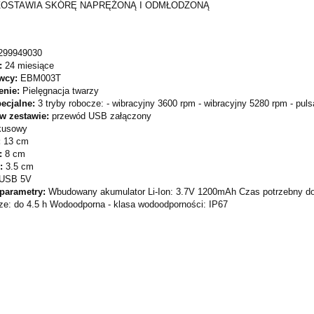
OSTAWIA SKÓRĘ NAPRĘŻONĄ I ODMŁODZONĄ
299949030
:
24 miesiące
wcy:
EBM003T
enie:
Pielęgnacja twarzy
pecjalne:
3 tryby robocze: - wibracyjny 3600 rpm - wibracyjny 5280 rpm - pu
 w zestawie:
przewód USB załączony
kusowy
:
13 cm
:
8 cm
ć:
3.5 cm
USB 5V
 parametry:
Wbudowany akumulator Li-Ion: 3.7V 1200mAh Czas potrzebny do 
ze: do 4.5 h Wodoodporna - klasa wodoodporności: IP67