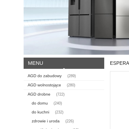
MENU
ESPERA
AGD do zabudowy
(289)
AGD wolnostojące
(280)
AGD drobne
(722)
do domu
(240)
do kuchni
(232)
zdrowie i uroda
(226)