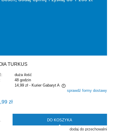
OIA TURKUS
ć:
duża ilość
:
48 godzin
14,99 zł
- Kurier Gabaryt A
sprawdź formy dostawy
e zawiera ewentualnych kosztów
,99 zł
i
DO KOSZYKA
.
dodaj do przechowalni