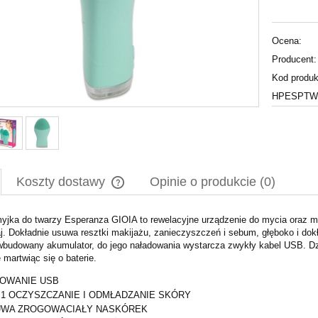
Ocena:
Producent:
Kod produk
HPESPTWE
Koszty dostawy
Opinie o produkcie (0)
yjka do twarzy Esperanza GIOIA to rewelacyjne urządzenie do mycia oraz ma
Cena nie zawiera ewentualnych kosztów
aj. Dokładnie usuwa resztki makijażu, zanieczyszczeń i sebum, głęboko i dok
płatności
budowany akumulator, do jego naładowania wystarcza zwykły kabel USB. Dz
 martwiąc się o baterie.
OWANIE USB
 1 OCZYSZCZANIE I ODMŁADZANIE SKÓRY
WA ZROGOWACIAŁY NASKÓREK