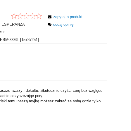
zapytaj o produkt
ESPERANZA
dodaj opinię
tu:
BM0003T [15787251]
sażu twarzy i dekoltu. Skutecznie czyści cerę bez względu
ładnie oczyszczając pory.
ięki temu naszą myjkę możesz zabrać ze sobą gdzie tylko