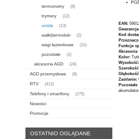
POZ
termometry
(8)
trymery
(12)
EAN:
5901
uroda
(13)
Gwarancja
Kod dosta
wałki|termoloki
(2)
Przeznacz
wagi łazienkowe
(15)
Funkcje s
Akcesoria
pozostałe
(2)
Kolor:
Tur
Wysokość
akcesoria AGD
(24)
Szerokość
Głębokoś
AGD przemysłowe
(8)
Zasilanie:
RTV
(413)
Pozostałe
akumulator
Telefony i smartfony
(275)
Nowości
Promocje
OSTATNIO OGLĄDANE