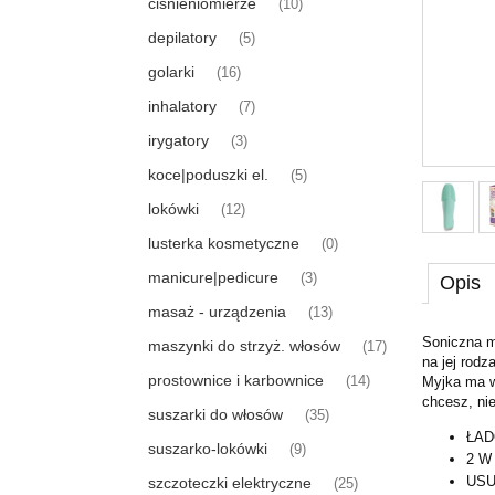
ciśnieniomierze
(10)
depilatory
(5)
golarki
(16)
inhalatory
(7)
irygatory
(3)
koce|poduszki el.
(5)
lokówki
(12)
lusterka kosmetyczne
(0)
manicure|pedicure
(3)
Opis
masaż - urządzenia
(13)
Soniczna m
maszynki do strzyż. włosów
(17)
na jej rodz
prostownice i karbownice
Myjka ma w
(14)
chcesz, nie
suszarki do włosów
(35)
ŁAD
suszarko-lokówki
(9)
2 W
USU
szczoteczki elektryczne
(25)