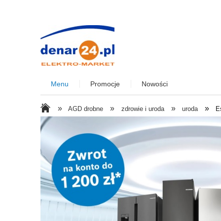
Menu
Promocje
Nowości
»
»
»
»
AGD drobne
zdrowie i uroda
uroda
E