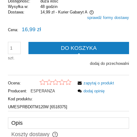
Dostępność:
duża ilość
Wysyłka w:
48 godzin
Dostawa:
14,99 zł
- Kurier Gabaryt A
sprawdź formy dostawy
Cena nie zawiera ewentualnych kosztów płatności
16,99 zł
Cena:
DO KOSZYKA
szt.
dodaj do przechowalni
Ocena:
zapytaj o produkt
Producent:
ESPERANZA
dodaj opinię
Kod produktu:
UMESPRBD0TM120W [6518375]
Opis
Koszty dostawy