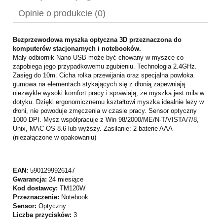
Cena nie zawiera ewentualnych kosztów płatności
Opinie o produkcie (0)
Bezprzewodowa myszka optyczna 3D przeznaczona do
komputerów stacjonarnych i notebooków.
Mały odbiornik Nano USB może być chowany w myszce co
zapobiega jego przypadkowemu zgubieniu. Technologia 2.4GHz.
Zasięg do 10m. Cicha rolka przewijania oraz specjalna powłoka
gumowa na elementach stykających się z dłonią zapewniają
niezwykle wysoki komfort pracy i sprawiają, że myszka jest miła w
dotyku. Dzięki ergonomicznemu kształtowi myszka idealnie leży w
dłoni, nie powoduje zmęczenia w czasie pracy. Sensor optyczny
1000 DPI. Mysz współpracuje z Win 98/2000/ME/N-T/VISTA/7/8,
Unix, MAC OS 8.6 lub wyższy. Zasilanie: 2 baterie AAA
(niezałączone w opakowaniu)
EAN:
5901299926147
Gwarancja:
24 miesiące
Kod dostawcy:
TM120W
Przeznaczenie:
Notebook
Sensor:
Optyczny
Liczba przycisków:
3