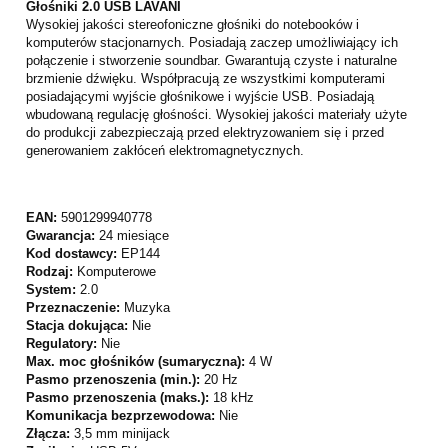
Głośniki 2.0 USB LAVANI
Wysokiej jakości stereofoniczne głośniki do notebooków i
komputerów stacjonarnych. Posiadają zaczep umożliwiający ich
połączenie i stworzenie soundbar. Gwarantują czyste i naturalne
brzmienie dźwięku. Współpracują ze wszystkimi komputerami
posiadającymi wyjście głośnikowe i wyjście USB. Posiadają
wbudowaną regulację głośności. Wysokiej jakości materiały użyte
do produkcji zabezpieczają przed elektryzowaniem się i przed
generowaniem zakłóceń elektromagnetycznych.
EAN:
5901299940778
Gwarancja:
24 miesiące
Kod dostawcy:
EP144
Rodzaj:
Komputerowe
System:
2.0
Przeznaczenie:
Muzyka
Stacja dokująca:
Nie
Regulatory:
Nie
Max. moc głośników (sumaryczna):
4 W
Pasmo przenoszenia (min.):
20 Hz
Pasmo przenoszenia (maks.):
18 kHz
Komunikacja bezprzewodowa:
Nie
Złącza:
3,5 mm minijack