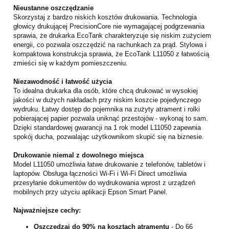
Nieustanne oszczędzanie
Skorzystaj z bardzo niskich kosztów drukowania. Technologia
głowicy drukującej PrecisionCore nie wymagającej podgrzewania
sprawia, że drukarka EcoTank charakteryzuje się niskim zużyciem
energii, co pozwala oszczędzić na rachunkach za prąd. Stylowa i
kompaktowa konstrukcja sprawia, że EcoTank L11050 z łatwością
zmieści się w każdym pomieszczeniu.
Niezawodność i łatwość użycia
To idealna drukarka dla osób, które chcą drukować w wysokiej
jakości w dużych nakładach przy niskim koszcie pojedynczego
wydruku. Łatwy dostęp do pojemnika na zużyty atrament i rolki
pobierającej papier pozwala uniknąć przestojów - wykonaj to sam.
Dzięki standardowej gwarancji na 1 rok model L11050 zapewnia
spokój ducha, pozwalając użytkownikom skupić się na biznesie.
Drukowanie niemal z dowolnego miejsca
Model L11050 umożliwia łatwe drukowanie z telefonów, tabletów i
laptopów. Obsługa łączności Wi-Fi i Wi-Fi Direct umożliwia
przesyłanie dokumentów do wydrukowania wprost z urządzeń
mobilnych przy użyciu aplikacji Epson Smart Panel.
Najważniejsze cechy:
Oszczędzaj do 90% na kosztach atramentu
- Do 66