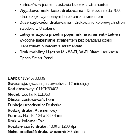
kartridżów w jednym zestawie butelek z atramentem
Wyjątkowo niski koszt drukowania
- Drukowanie do 7000
stron dzięki wymiennym butelkom z atramentem
Duże szybkości drukowania
- Drukowanie kolorowych stron
zaledwie w 8 sekund
Łatwy w użyciu przedni pojemnik na atrament
- Łatwe i
wygodne napełnianie atramentem bez bałaganu dzięki
ulepszonym butelkom z atramentem
Druk mobilny i łączność
- Wi-Fi, Wi-Fi Direct i aplikacja
Epson Smart Panel
EAN:
8715946703039
Gwarancja:
gwarancja zewnętrzna 12 miesięcy
Kod dostawcy:
C11CK39402
Model:
EcoTank L11050
Obszar zastosowań:
Dom
Funkcje urządzenia:
Drukarka
Rodzaj druku:
Atramentowy
Format:
No. 10 104 x 239,4 mm
Druk w kolorze:
Tak
Rozdzielczość druku:
4800 x 1200 dpi
Maks. prędkość druku w czerni:
30 str/min