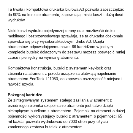
Ta trwała i kompaktowa drukarka biurowa A3 pozwala zaoszczędzić
do 90% na koszcie atramentu, zapewniając niski koszt i dużą ilość
wydruków.
Niski koszt wydruku pojedynczej strony oraz możliwość druku
mobilnego i bezprzewodowego sprawiają, że ta drukarka doskonale
sprawdza się przy wysokonakładowym druku A3. Dzięki
atramentowi odpowadającemu nawet 66 kartridżom w jednym
komplecie butelek dołączonym do zestawu możesz poświęcić mniej
czasu i pieniędzy na wymianę atramentu.
Kompaktowa konstrukcja, butelki z systemem key-lock oraz
zbiorniki na atrament z przodu urządzenia ułatwiają napełnianie
atramentem EcoTank L11050, co zapewnia oszczędność miejsca i
łatwość użycia.
Pożegnaj kartridże
Ze zintegrowanym systemem stałego zasilania w atrament z
przedniego zbiornika uzupełnianie atramentu jest łatwe dzięki
niekapiącym butelkom z atramentem. Pojemnik na atrament o dużej
pojemności wykorzystujący butelki z atramentem o pojemności 65
ml każda, pozwala wydrukować do 7000 stron przy użyciu
zamiennego zestawu butelek z atramentem.