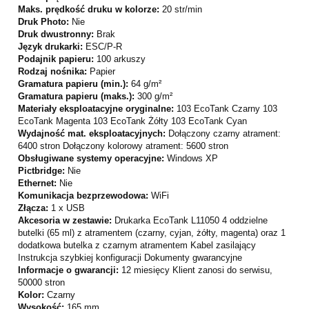
Maks. prędkość druku w kolorze:
20 str/min
Druk Photo:
Nie
Druk dwustronny:
Brak
Język drukarki:
ESC/P-R
Podajnik papieru:
100 arkuszy
Rodzaj nośnika:
Papier
Gramatura papieru (min.):
64 g/m²
Gramatura papieru (maks.):
300 g/m²
Materiały eksploatacyjne oryginalne:
103 EcoTank Czarny 103
EcoTank Magenta 103 EcoTank Żółty 103 EcoTank Cyan
Wydajność mat. eksploatacyjnych:
Dołączony czarny atrament:
6400 stron Dołączony kolorowy atrament: 5600 stron
Obsługiwane systemy operacyjne:
Windows XP
Pictbridge:
Nie
Ethernet:
Nie
Komunikacja bezprzewodowa:
WiFi
Złącza:
1 x USB
Akcesoria w zestawie:
Drukarka EcoTank L11050 4 oddzielne
butelki (65 ml) z atramentem (czarny, cyjan, żółty, magenta) oraz 1
dodatkowa butelka z czarnym atramentem Kabel zasilający
Instrukcja szybkiej konfiguracji Dokumenty gwarancyjne
Informacje o gwarancji:
12 miesięcy Klient zanosi do serwisu,
50000 stron
Kolor:
Czarny
Wysokość:
165 mm