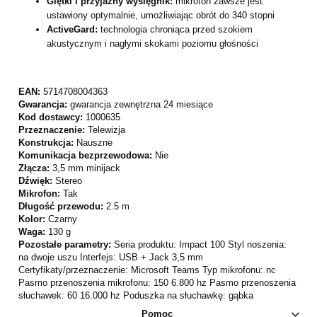
Giętki i przyjazny wysięgnik:
mikrofon zawsze jest
ustawiony optymalnie, umożliwiając obrót do 340 stopni
ActiveGard:
technologia chroniąca przed szokiem
akustycznym i nagłymi skokami poziomu głośności
EAN:
5714708004363
Gwarancja:
gwarancja zewnętrzna 24 miesiące
Kod dostawcy:
1000635
Przeznaczenie:
Telewizja
Konstrukcja:
Nauszne
Komunikacja bezprzewodowa:
Nie
Złącza:
3,5 mm minijack
Dźwięk:
Stereo
Mikrofon:
Tak
Długość przewodu:
2.5 m
Kolor:
Czarny
Waga:
130 g
Pozostałe parametry:
Seria produktu: Impact 100 Styl noszenia:
na dwoje uszu Interfejs: USB + Jack 3,5 mm
Certyfikaty/przeznaczenie: Microsoft Teams Typ mikrofonu: nc
Pasmo przenoszenia mikrofonu: 150 6.800 hz Pasmo przenoszenia
słuchawek: 60 16.000 hz Poduszka na słuchawkę: gąbka
Pomoc