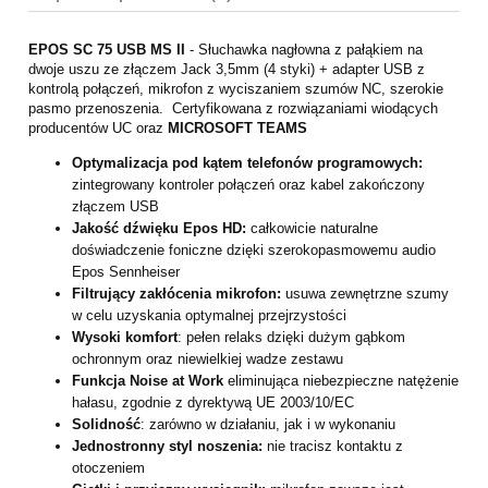
EPOS SC 75 USB MS II
- Słuchawka nagłowna z pałąkiem na
dwoje uszu ze złączem Jack 3,5mm (4 styki) + adapter USB z
kontrolą połączeń, mikrofon z wyciszaniem szumów NC, szerokie
pasmo przenoszenia. Certyfikowana z rozwiązaniami wiodących
producentów UC oraz
MICROSOFT TEAMS
Optymalizacja pod kątem telefonów programowych:
zintegrowany kontroler połączeń oraz kabel zakończony
złączem USB
Jakość dźwięku Epos HD:
całkowicie naturalne
doświadczenie foniczne dzięki szerokopasmowemu audio
Epos Sennheiser
Filtrujący zakłócenia mikrofon:
usuwa zewnętrzne szumy
w celu uzyskania optymalnej przejrzystości
Wysoki komfort
: pełen relaks dzięki dużym gąbkom
ochronnym oraz niewielkiej wadze zestawu
Funkcja Noise at Work
eliminująca niebezpieczne natężenie
hałasu, zgodnie z dyrektywą UE 2003/10/EC
Solidność
: zarówno w działaniu, jak i w wykonaniu
Jednostronny styl noszenia:
nie tracisz kontaktu z
otoczeniem