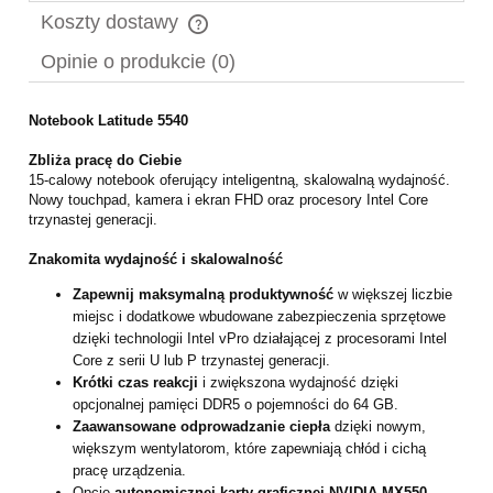
Koszty dostawy
Cena nie zawiera ewentualnych kosztów płatności
Opinie o produkcie (0)
Notebook Latitude 5540
Zbliża pracę do Ciebie
15-calowy notebook oferujący inteligentną, skalowalną wydajność.
Nowy touchpad, kamera i ekran FHD oraz procesory Intel Core
trzynastej generacji.
Znakomita wydajność i skalowalność
Zapewnij maksymalną produktywność
w większej liczbie
miejsc i dodatkowe wbudowane zabezpieczenia sprzętowe
dzięki technologii Intel vPro działającej z procesorami Intel
Core z serii U lub P trzynastej generacji.
Krótki czas reakcji
i zwiększona wydajność dzięki
opcjonalnej pamięci DDR5 o pojemności do 64 GB.
Zaawansowane odprowadzanie ciepła
dzięki nowym,
większym wentylatorom, które zapewniają chłód i cichą
pracę urządzenia.
Opcje
autonomicznej karty graficznej NVIDIA MX550