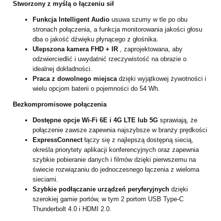
Stworzony z myślą o łączeniu sił
Funkcja Intelligent Audio
usuwa szumy w tle po obu
stronach połączenia, a funkcja monitorowania jakości głosu
dba o jakość dźwięku płynącego z głośnika.
Ulepszona kamera FHD + IR
, zaprojektowana, aby
odzwierciedlić i uwydatnić rzeczywistość na obrazie o
idealnej dokładności.
Praca z dowolnego miejsca
dzięki wyjątkowej żywotności i
wielu opcjom baterii o pojemności do 54 Wh.
Bezkompromisowe połączenia
Dostępne opcje Wi-Fi 6E i 4G LTE lub 5G
sprawiają, że
połączenie zawsze zapewnia najszybsze w branży prędkości
ExpressConnect
łączy się z najlepszą dostępną siecią,
określa priorytety aplikacji konferencyjnych oraz zapewnia
szybkie pobieranie danych i filmów dzięki pierwszemu na
świecie rozwiązaniu do jednoczesnego łączenia z wieloma
sieciami.
Szybkie podłączanie urządzeń peryferyjnych
dzięki
szerokiej gamie portów, w tym 2 portom USB Type-C
Thunderbolt 4.0 i HDMI 2.0.