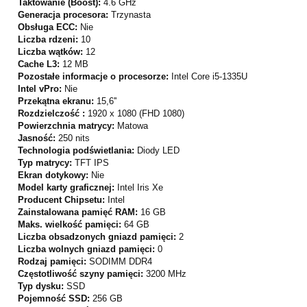
Taktowanie (Boost):
4.6 GHz
Generacja procesora:
Trzynasta
Obsługa ECC:
Nie
Liczba rdzeni:
10
Liczba wątków:
12
Cache L3:
12 MB
Pozostałe informacje o procesorze:
Intel Core i5-1335U
Intel vPro:
Nie
Przekątna ekranu:
15,6''
Rozdzielczość :
1920 x 1080 (FHD 1080)
Powierzchnia matrycy:
Matowa
Jasność:
250 nits
Technologia podświetlania:
Diody LED
Typ matrycy:
TFT IPS
Ekran dotykowy:
Nie
Model karty graficznej:
Intel Iris Xe
Producent Chipsetu:
Intel
Zainstalowana pamięć RAM:
16 GB
Maks. wielkość pamięci:
64 GB
Liczba obsadzonych gniazd pamięci:
2
Liczba wolnych gniazd pamięci:
0
Rodzaj pamięci:
SODIMM DDR4
Częstotliwość szyny pamięci:
3200 MHz
Typ dysku:
SSD
Pojemność SSD:
256 GB