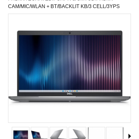
CAM/MIC/WLAN + BT/BACKLIT KB/3 CELL/3YPS