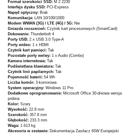
Format szerokości SSD:
M.2 2230
Interfejs dysku SSD:
PCI-Express
Napęd optyczny:
Brak
Komunikacja:
LAN 10/100/1000
Modem WWAN (3G) / LTE (4G) / 5G:
Nie
Gniazda rozszerzeń:
Czytnik kart procesorowych (SmartCard)
Dokowanie:
Thunderbolt 4
Porty USB:
2 x USB 3.0 Type-A
Porty wideo:
1 x HDMI
Czytnik kart pamięci:
Tak
Pozostałe porty we/wy:
1 x Audio (Combo)
Kamera internetowa:
Tak
Podświetlana klawiatura:
Tak
Czytnik linii papilarnych:
Tak
Pojemność baterii:
54 Wh
Liczba komór:
3-komorowa
System operacyjny:
Windows 11 Pro
Dodatkowe oprogramowanie:
Microsoft Office 30-dniowa wersja
próbna
Kolor:
Szary
Wysokość:
22.8 mm
Szerokość:
357.8 mm
Głębokość:
233.3 mm
Waga:
1.613 kg
Akcesoria w zestawie:
Dokumentacja Zasilacz 65W Europejski