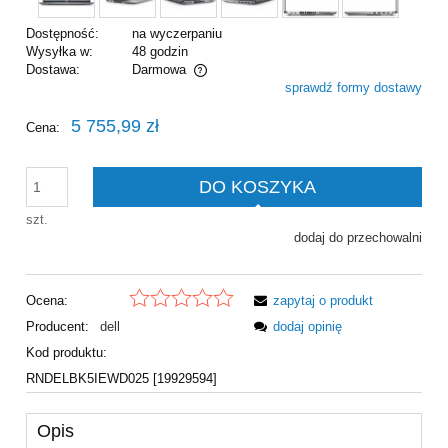
Dostępność:
na wyczerpaniu
Wysyłka w:
48 godzin
Dostawa:
Darmowa
sprawdź formy dostawy
Cena nie zawiera ewentualnych kosztów płatności
5 755,99 zł
Cena:
DO KOSZYKA
szt.
dodaj do przechowalni
Ocena:
zapytaj o produkt
Producent:
dell
dodaj opinię
Kod produktu:
RNDELBK5IEWD025 [19929594]
Opis