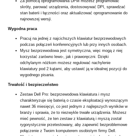
Za pomocą oprogramowania DPM możesz programować
skróty, parować urządzenia, dostosowywać DPI, sprawdzać
stan baterii i łączności oraz aktualizować oprogramowanie do
najnowszej wersji.
Wygodna praca
Pracuj na jednej z najcichszych klawiatur bezprzewodowych
podczas połączeń konferencyjnych lub przy innych osobach.
Mysz bezprzewodowa jest symetryczna, więc mogą z niej
korzystać zarówno lewo-, jak i praworęczni. Dzięki
odchylanym nóżkom możesz regulować nachylenie
klawiatury pod 2 kątami, aby ustawić ją w idealnej pozycji do
wygodnego pisania.
Trwałość i bezpieczeństwo
Zestaw Dell Pro: bezprzewodowa klawiatura i mysz
charakteryzuje się baterią o czasie eksploatacji wynoszącym
nawet 36 miesięcyi, co jest jednym z najlepszych wyników w
branży i sprawia, że to niezwykle trwałe urządzenia. Możesz
mieć pewność, że ten zestaw z klawiaturą i myszą został
rygorystycznie przetestowany, aby zapewnić bezproblemowe
połączenie z Twoim komputerem osobistym firmy Dell.