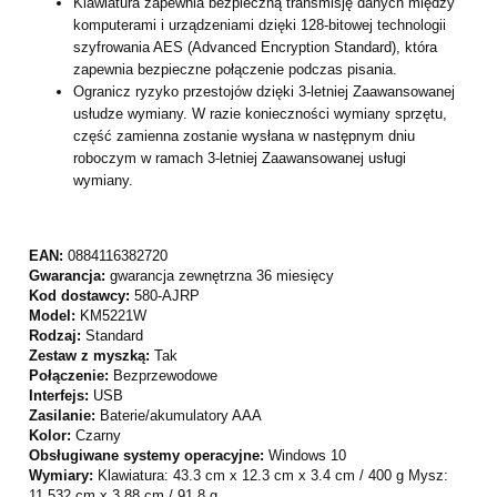
Klawiatura zapewnia bezpieczną transmisję danych między
komputerami i urządzeniami dzięki 128-bitowej technologii
szyfrowania AES (Advanced Encryption Standard), która
zapewnia bezpieczne połączenie podczas pisania.
Ogranicz ryzyko przestojów dzięki 3-letniej Zaawansowanej
usłudze wymiany. W razie konieczności wymiany sprzętu,
część zamienna zostanie wysłana w następnym dniu
roboczym w ramach 3-letniej Zaawansowanej usługi
wymiany.
EAN:
0884116382720
Gwarancja:
gwarancja zewnętrzna 36 miesięcy
Kod dostawcy:
580-AJRP
Model:
KM5221W
Rodzaj:
Standard
Zestaw z myszką:
Tak
Połączenie:
Bezprzewodowe
Interfejs:
USB
Zasilanie:
Baterie/akumulatory AAA
Kolor:
Czarny
Obsługiwane systemy operacyjne:
Windows 10
Wymiary:
Klawiatura: 43.3 cm x 12.3 cm x 3.4 cm / 400 g Mysz:
11.532 cm x 3.88 cm / 91.8 g