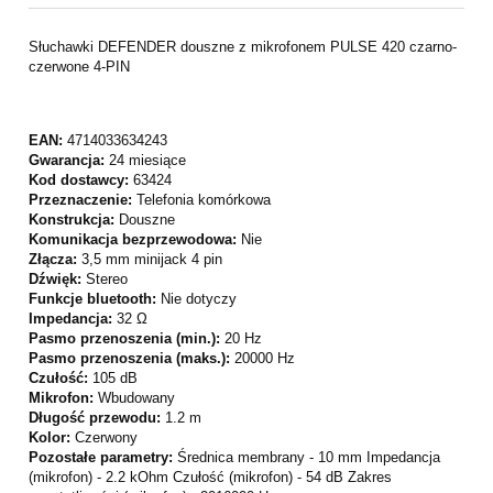
Słuchawki DEFENDER douszne z mikrofonem PULSE 420 czarno-
czerwone 4-PIN
EAN:
4714033634243
Gwarancja:
24 miesiące
Kod dostawcy:
63424
Przeznaczenie:
Telefonia komórkowa
Konstrukcja:
Douszne
Komunikacja bezprzewodowa:
Nie
Złącza:
3,5 mm minijack 4 pin
Dźwięk:
Stereo
Funkcje bluetooth:
Nie dotyczy
Impedancja:
32 Ω
Pasmo przenoszenia (min.):
20 Hz
Pasmo przenoszenia (maks.):
20000 Hz
Czułość:
105 dB
Mikrofon:
Wbudowany
Długość przewodu:
1.2 m
Kolor:
Czerwony
Pozostałe parametry:
Średnica membrany - 10 mm Impedancja
(mikrofon) - 2.2 kOhm Czułość (mikrofon) - 54 dB Zakres