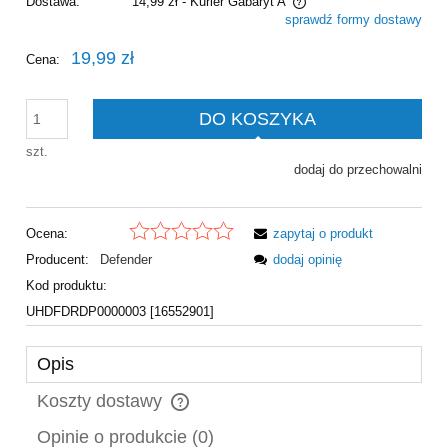
Dostawa:
14,99 zł
- Kurier Gabaryt A
sprawdź formy dostawy
Cena nie zawiera ewentualnych kosztów płatności
19,99 zł
Cena:
DO KOSZYKA
szt.
dodaj do przechowalni
Ocena:
zapytaj o produkt
Producent:
Defender
dodaj opinię
Kod produktu:
UHDFDRDP0000003 [16552901]
Opis
Koszty dostawy
Cena nie zawiera ewentualnych kosztów płatności
Opinie o produkcie (0)