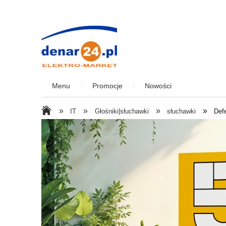
Menu
Promocje
Nowości
»
»
»
»
IT
Głośniki|słuchawki
słuchawki
Def