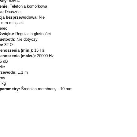
wcy:
63604
enie:
Telefonia komórkowa
ja:
Douszne
cja bezprzewodowa:
Nie
5 mm minijack
ereo
dźwięku:
Regulacja głośności
luetooth:
Nie dotyczy
a:
32 Ω
enoszenia (min.):
15 Hz
enoszenia (maks.):
20000 Hz
5 dB
Nie
rzewodu:
1.1 m
rny
3 kg
 parametry:
Średnica membrany - 10 mm