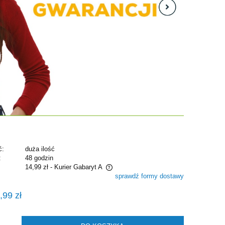
ć:
duża ilość
:
48 godzin
14,99 zł
- Kurier Gabaryt A
sprawdź formy dostawy
e zawiera ewentualnych kosztów
,99 zł
i