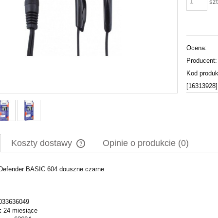
szt
Ocena:
Producent:
Kod produk
[16313928]
Koszty dostawy
Opinie o produkcie (0)
Defender BASIC 604 douszne czarne
Cena nie zawiera ewentualnych kosztów
płatności
033636049
:
24 miesiące