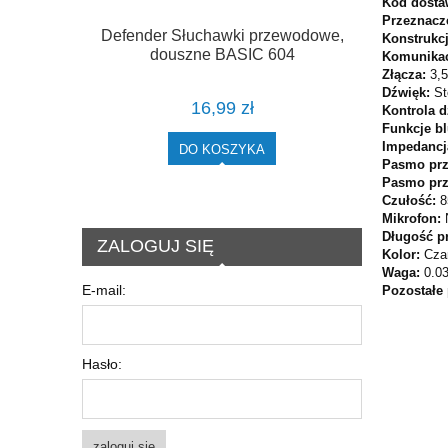
Kod dosta
Przeznacz
Defender Słuchawki przewodowe,
Konstrukc
douszne BASIC 604
Komunika
Złącza:
3,
Dźwięk:
St
16,99 zł
Kontrola 
Funkcje b
Impedancj
DO KOSZYKA
Pasmo prz
Pasmo prz
Czułość:
8
Mikrofon:
Długość p
ZALOGUJ SIĘ
Kolor:
Cza
Waga:
0.0
E-mail:
Pozostałe
Hasło:
zaloguj się