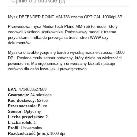
Opinie o produkcie (0)
Mysz DEFENDER POINT MM-756 czarna OPTICAL 1000dpi 3P
Przewodowa mysz Media-Tech Plano MM-756 to model, który
zadowoli każdego użytkownika. Podstawowy model z trzema
przyciskami i rolką do przewijania treści stron WWW czy
dokumentów.
Myszka charakteryzuje się bardzo wysoką rozdzielczością - 1000
DPI. Posiada czuły sensor optyczny, który działa na większości
powierzchni. Ma ergonomiczny i uniwersalny kształt i pasuje
zarówno dla osób lewo- jaki i praworęcznych.
EAN:
4714033527569
Gwarancja:
24 miesiące
Kod dostawcy:
52756
Przeznaczenie:
Biuro
Sensor:
Optyczny
Liczba przycisków:
2
Liczba rolek:
1
Profil:
Uniwersalny
Rozdzielczość (min.):
1000 dpi