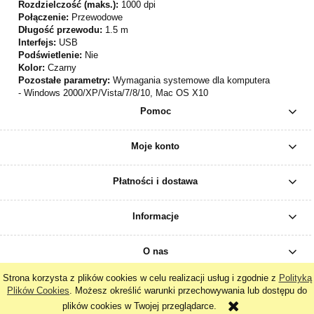
Rozdzielczość (maks.):
1000 dpi
Połączenie:
Przewodowe
Długość przewodu:
1.5 m
Interfejs:
USB
Podświetlenie:
Nie
Kolor:
Czarny
Pozostałe parametry:
Wymagania systemowe dla komputera
- Windows 2000/XP/Vista/7/8/10, Mac OS X10
Pomoc
Moje konto
Płatności i dostawa
Informacje
O nas
Strona korzysta z plików cookies w celu realizacji usług i zgodnie z
Polityką
Plików Cookies
. Możesz określić warunki przechowywania lub dostępu do
pokaż pełną wersję strony
plików cookies w Twojej przeglądarce.
Sklep internetowy Shoper.pl