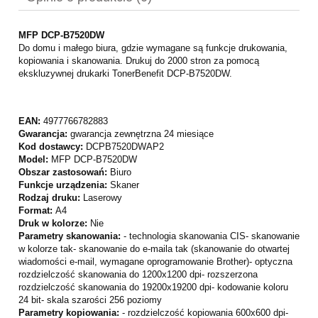
MFP DCP-B7520DW
Do domu i małego biura, gdzie wymagane są funkcje drukowania,
kopiowania i skanowania. Drukuj do 2000 stron za pomocą
ekskluzywnej drukarki TonerBenefit DCP-B7520DW.
EAN:
4977766782883
Gwarancja:
gwarancja zewnętrzna 24 miesiące
Kod dostawcy:
DCPB7520DWAP2
Model:
MFP DCP-B7520DW
Obszar zastosowań:
Biuro
Funkcje urządzenia:
Skaner
Rodzaj druku:
Laserowy
Format:
A4
Druk w kolorze:
Nie
Parametry skanowania:
- technologia skanowania CIS- skanowanie
w kolorze tak- skanowanie do e-maila tak (skanowanie do otwartej
wiadomości e-mail, wymagane oprogramowanie Brother)- optyczna
rozdzielczość skanowania do 1200x1200 dpi- rozszerzona
rozdzielczość skanowania do 19200x19200 dpi- kodowanie koloru
24 bit- skala szarości 256 poziomy
Parametry kopiowania:
- rozdzielczość kopiowania 600x600 dpi-