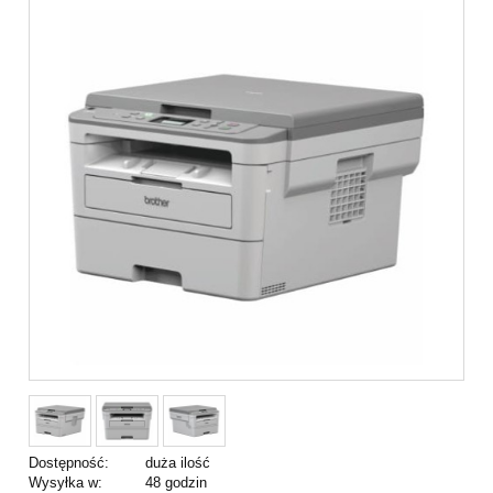
Dostępność:
duża ilość
Wysyłka w:
48 godzin