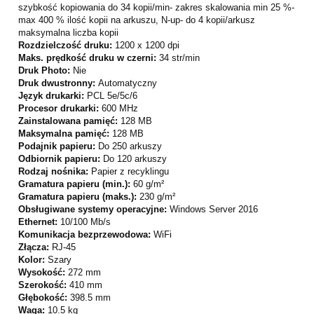
szybkość kopiowania do 34 kopii/min- zakres skalowania min 25 %-
max 400 % ilość kopii na arkuszu, N-up- do 4 kopii/arkusz
maksymalna liczba kopii
Rozdzielczość druku:
1200 x 1200 dpi
Maks. prędkość druku w czerni:
34 str/min
Druk Photo:
Nie
Druk dwustronny:
Automatyczny
Język drukarki:
PCL 5e/5c/6
Procesor drukarki:
600 MHz
Zainstalowana pamięć:
128 MB
Maksymalna pamięć:
128 MB
Podajnik papieru:
Do 250 arkuszy
Odbiornik papieru:
Do 120 arkuszy
Rodzaj nośnika:
Papier z recyklingu
Gramatura papieru (min.):
60 g/m²
Gramatura papieru (maks.):
230 g/m²
Obsługiwane systemy operacyjne:
Windows Server 2016
Ethernet:
10/100 Mb/s
Komunikacja bezprzewodowa:
WiFi
Złącza:
RJ-45
Kolor:
Szary
Wysokość:
272 mm
Szerokość:
410 mm
Głębokość:
398.5 mm
Waga:
10.5 kg