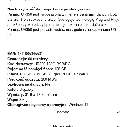
Niech szybkość definiuje Twoją produktywność
Pamięć UR350 jest wyposażona w interfejs transmisji danych USB
3.2 Gen1 o szybkości 5 Gb/s. Obsługuje technologię Plug and Play,
a także szybko odczytuje i zapisuje tak małe, jak i duże pliki.
Pamięć UR350 jest ponadto wstecznie zgodna z urządzeniami USB
2.0.
EAN:
4711085945501
Gwarancja:
60 miesięcy
Kod dostawcy:
UR350-128G-RSR/BG
Pojemność pamięci flash:
128 GB
Interfejs:
USB 3.0/USB 3.1 gen 1/USB 3.2 gen 1
Prędkość odczytu:
100 MB/s
Szyfrowanie danych:
Nie
Kolor:
Brązowy
Wymiary:
31,9 x 12 x 5,7 mm
Waga:
3.5 g
Obsługiwane systemy operacyjne:
Windows 11
Pomoc
Moje konto