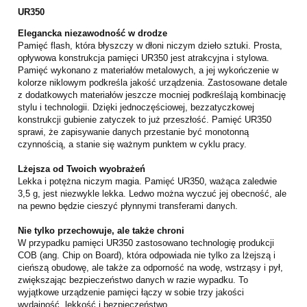
UR350
Elegancka niezawodność w drodze
Pamięć flash, która błyszczy w dłoni niczym dzieło sztuki. Prosta,
opływowa konstrukcja pamięci UR350 jest atrakcyjna i stylowa.
Pamięć wykonano z materiałów metalowych, a jej wykończenie w
kolorze niklowym podkreśla jakość urządzenia. Zastosowane detale
z dodatkowych materiałów jeszcze mocniej podkreślają kombinację
stylu i technologii. Dzięki jednoczęściowej, bezzatyczkowej
konstrukcji gubienie zatyczek to już przeszłość. Pamięć UR350
sprawi, że zapisywanie danych przestanie być monotonną
czynnością, a stanie się ważnym punktem w cyklu pracy.
Lżejsza od Twoich wyobrażeń
Lekka i potężna niczym magia. Pamięć UR350, ważąca zaledwie
3,5 g, jest niezwykle lekka. Ledwo można wyczuć jej obecność, ale
na pewno będzie cieszyć płynnymi transferami danych.
Nie tylko przechowuje, ale także chroni
W przypadku pamięci UR350 zastosowano technologię produkcji
COB (ang. Chip on Board), która odpowiada nie tylko za lżejszą i
cieńszą obudowę, ale także za odporność na wodę, wstrząsy i pył,
zwiększając bezpieczeństwo danych w razie wypadku. To
wyjątkowe urządzenie pamięci łączy w sobie trzy jakości
wydajność, lekkość i bezpieczeństwo.