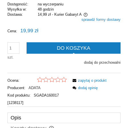
Dostępność:
na wyczerpaniu
Wysyłka w:
48 godzin
Dostawa:
14,99 zł
- Kurier Gabaryt A
sprawdź formy dostawy
Cena nie zawiera ewentualnych kosztów płatności
19,99 zł
Cena:
DO KOSZYKA
szt.
dodaj do przechowalni
Ocena:
zapytaj o produkt
Producent:
ADATA
dodaj opinię
Kod produktu:
SGADA160017
[1238117]
Opis