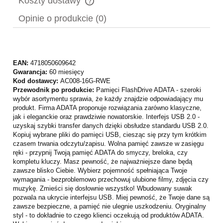
Koszty dostawy
Cena nie zawiera ewentualnych kosztów płatności
Opinie o produkcie (0)
EAN:
4718050609642
Gwarancja:
60 miesięcy
Kod dostawcy:
AC008-16G-RWE
Przewodnik po produkcie:
Pamięci FlashDrive ADATA - szeroki
wybór asortymentu sprawia, że każdy znajdzie odpowiadający mu
produkt. Firma ADATA proponuje rozwiązania zarówno klasyczne,
jak i eleganckie oraz prawdziwie nowatorskie. Interfejs USB 2.0 -
uzyskaj szybki transfer danych dzięki obsłudze standardu USB 2.0.
Kopiuj wybrane pliki do pamięci USB, ciesząc się przy tym krótkim
czasem trwania odczytu/zapisu. Wolna pamięć zawsze w zasięgu
ręki - przypnij Twoją pamięć ADATA do smyczy, breloka, czy
kompletu kluczy. Masz pewność, że najważniejsze dane będą
zawsze blisko Ciebie. Wybierz pojemność spełniająca Twoje
wymagania - bezproblemowo przechowuj ulubione filmy, zdjęcia czy
muzykę. Zmieści się dosłownie wszystko! Wbudowany suwak
pozwala na ukrycie interfejsu USB. Miej pewność, że Twoje dane są
zawsze bezpieczne, a pamięć nie ulegnie uszkodzeniu. Oryginalny
styl - to dokładnie to czego klienci oczekują od produktów ADATA.