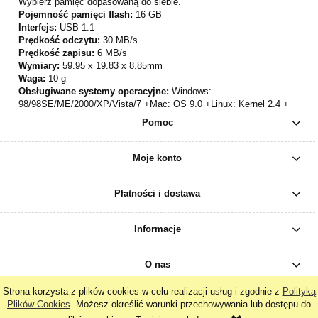
Wybierz pamięć dopasowaną do siebie.
Pojemność pamięci flash:
16 GB
Interfejs:
USB 1.1
Prędkość odczytu:
30 MB/s
Prędkość zapisu:
6 MB/s
Wymiary:
59.95 x 19.83 x 8.85mm
Waga:
10 g
Obsługiwane systemy operacyjne:
Windows:
98/98SE/ME/2000/XP/Vista/7 +Mac: OS 9.0 +Linux: Kernel 2.4 +
Pomoc
Moje konto
Płatności i dostawa
Informacje
O nas
Strona korzysta z plików cookies w celu realizacji usług i zgodnie z
Polityką
Plików Cookies
. Możesz określić warunki przechowywania lub dostępu do
pokaż pełną wersję strony