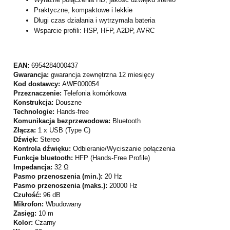
Praktyczne, kompaktowe i lekkie
Długi czas działania i wytrzymała bateria
Wsparcie profili: HSP, HFP, A2DP, AVRC
EAN:
6954284000437
Gwarancja:
gwarancja zewnętrzna 12 miesięcy
Kod dostawcy:
AWE000054
Przeznaczenie:
Telefonia komórkowa
Konstrukcja:
Douszne
Technologie:
Hands-free
Komunikacja bezprzewodowa:
Bluetooth
Złącza:
1 x USB (Type C)
Dźwięk:
Stereo
Kontrola dźwięku:
Odbieranie/Wyciszanie połączenia
Funkcje bluetooth:
HFP (Hands-Free Profile)
Impedancja:
32 Ω
Pasmo przenoszenia (min.):
20 Hz
Pasmo przenoszenia (maks.):
20000 Hz
Czułość:
96 dB
Mikrofon:
Wbudowany
Zasięg:
10 m
Kolor:
Czarny