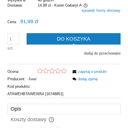
Wysyłka w:
48 godzin
Dostawa:
14,99 zł
- Kurier Gabaryt A
sprawdź formy dostawy
Cena nie zawiera ewentualnych kosztów płatności
91,99 zł
Cena:
DO KOSZYKA
szt.
dodaj do przechowalni
Ocena:
zapytaj o produkt
Producent:
Awei
dodaj opinię
Kod produktu:
ATAWEHBTAWE0054 [16748851]
Opis
Koszty dostawy
Cena nie zawiera ewentualnych kosztów płatności