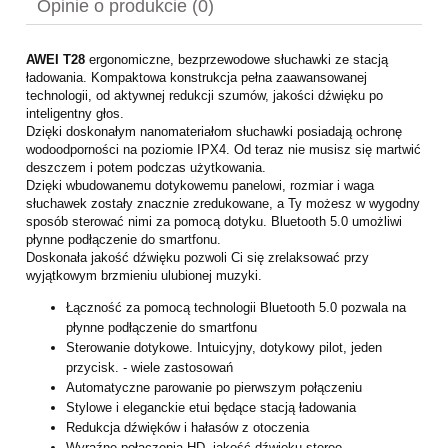
Opinie o produkcie (0)
AWEI T28
ergonomiczne, bezprzewodowe słuchawki ze stacją
ładowania. Kompaktowa konstrukcja pełna zaawansowanej
technologii, od aktywnej redukcji szumów, jakości dźwięku po
inteligentny głos.
Dzięki doskonałym nanomateriałom słuchawki posiadają ochronę
wodoodporności na poziomie IPX4. Od teraz nie musisz się martwić
deszczem i potem podczas użytkowania.
Dzięki wbudowanemu dotykowemu panelowi, rozmiar i waga
słuchawek zostały znacznie zredukowane, a Ty możesz w wygodny
sposób sterować nimi za pomocą dotyku. Bluetooth 5.0 umożliwi
płynne podłączenie do smartfonu.
Doskonała jakość dźwięku pozwoli Ci się zrelaksować przy
wyjątkowym brzmieniu ulubionej muzyki.
Łączność za pomocą technologii Bluetooth 5.0 pozwala na
płynne podłączenie do smartfonu
Sterowanie dotykowe. Intuicyjny, dotykowy pilot, jeden
przycisk. - wiele zastosowań
Automatyczne parowanie po pierwszym połączeniu
Stylowe i eleganckie etui będące stacją ładowania
Redukcja dźwięków i hałasów z otoczenia
Wyraźne połączenia HD, jakość dźwięku stereo