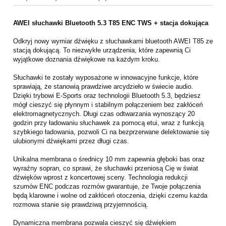
AWEI słuchawki Bluetooth 5.3 T85 ENC TWS + stacja dokująca
Odkryj nowy wymiar dźwięku z słuchawkami bluetooth AWEI T85 ze
stacją dokującą. To niezwykłe urządzenia, które zapewnią Ci
wyjątkowe doznania dźwiękowe na każdym kroku.
Słuchawki te zostały wyposażone w innowacyjne funkcje, które
sprawiają, że stanowią prawdziwe arcydzieło w świecie audio.
Dzięki trybowi E-Sports oraz technologii Bluetooth 5.3, będziesz
mógł cieszyć się płynnym i stabilnym połączeniem bez zakłóceń
elektromagnetycznych. Długi czas odtwarzania wynoszący 20
godzin przy ładowaniu słuchawek za pomocą etui, wraz z funkcją
szybkiego ładowania, pozwoli Ci na bezprzerwane delektowanie się
ulubionymi dźwiękami przez długi czas.
Unikalna membrana o średnicy 10 mm zapewnia głęboki bas oraz
wyraźny sopran, co sprawi, że słuchawki przeniosą Cię w świat
dźwięków wprost z koncertowej sceny. Technologia redukcji
szumów ENC podczas rozmów gwarantuje, że Twoje połączenia
będą klarowne i wolne od zakłóceń otoczenia, dzięki czemu każda
rozmowa stanie się prawdziwą przyjemnością.
Dynamiczna membrana pozwala cieszyć się dźwiękiem