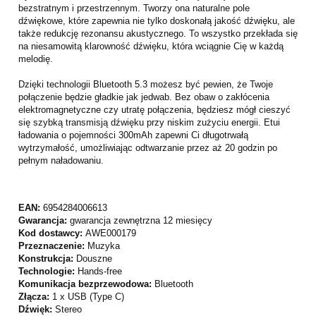
bezstratnym i przestrzennym. Tworzy ona naturalne pole
dźwiękowe, które zapewnia nie tylko doskonałą jakość dźwięku, ale
także redukcję rezonansu akustycznego. To wszystko przekłada się
na niesamowitą klarowność dźwięku, która wciągnie Cię w każdą
melodię.
Dzięki technologii Bluetooth 5.3 możesz być pewien, że Twoje
połączenie będzie gładkie jak jedwab. Bez obaw o zakłócenia
elektromagnetyczne czy utratę połączenia, będziesz mógł cieszyć
się szybką transmisją dźwięku przy niskim zużyciu energii. Etui
ładowania o pojemności 300mAh zapewni Ci długotrwałą
wytrzymałość, umożliwiając odtwarzanie przez aż 20 godzin po
pełnym naładowaniu.
EAN:
6954284006613
Gwarancja:
gwarancja zewnętrzna 12 miesięcy
Kod dostawcy:
AWE000179
Przeznaczenie:
Muzyka
Konstrukcja:
Douszne
Technologie:
Hands-free
Komunikacja bezprzewodowa:
Bluetooth
Złącza:
1 x USB (Type C)
Dźwięk:
Stereo