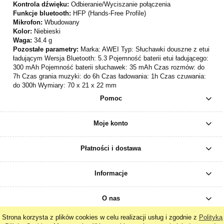
Kontrola dźwięku:
Odbieranie/Wyciszanie połączenia
Funkcje bluetooth:
HFP (Hands-Free Profile)
Mikrofon:
Wbudowany
Kolor:
Niebieski
Waga:
34.4 g
Pozostałe parametry:
Marka: AWEI Typ: Słuchawki douszne z etui
ładującym Wersja Bluetooth: 5.3 Pojemność baterii etui ładującego:
300 mAh Pojemność baterii słuchawek: 35 mAh Czas rozmów: do
7h Czas grania muzyki: do 6h Czas ładowania: 1h Czas czuwania:
do 300h Wymiary: 70 x 21 x 22 mm
Pomoc
Moje konto
Płatności i dostawa
Informacje
O nas
Strona korzysta z plików cookies w celu realizacji usług i zgodnie z
Polityką