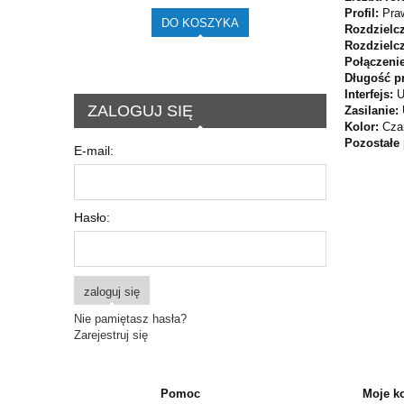
Profil:
Pra
DO KOSZYKA
Rozdzielcz
Rozdzielc
Połączeni
Długość p
Interfejs:
ZALOGUJ SIĘ
Zasilanie:
Kolor:
Cza
Pozostałe
E-mail:
Hasło:
zaloguj się
Nie pamiętasz hasła?
Zarejestruj się
Pomoc
Moje k