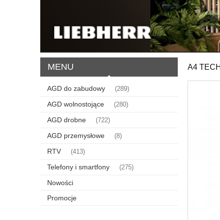
MENU
A4 TECH
AGD do zabudowy
(289)
AGD wolnostojące
(280)
AGD drobne
(722)
AGD przemysłowe
(8)
RTV
(413)
Telefony i smartfony
(275)
Nowości
Promocje