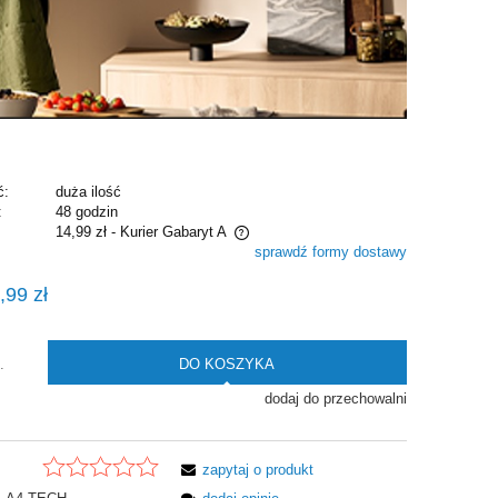
ć:
duża ilość
:
48 godzin
14,99 zł
- Kurier Gabaryt A
sprawdź formy dostawy
e zawiera ewentualnych kosztów
,99 zł
i
DO KOSZYKA
.
dodaj do przechowalni
zapytaj o produkt