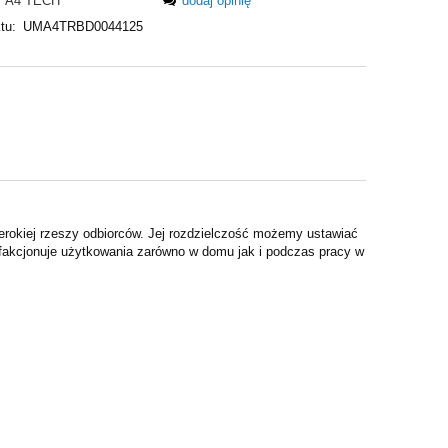
A4 TECH
dodaj opinię
tu:
UMA4TRBD0044125
erokiej rzeszy odbiorców. Jej rozdzielczość możemy ustawiać
fakcjonuje użytkowania zarówno w domu jak i podczas pracy w