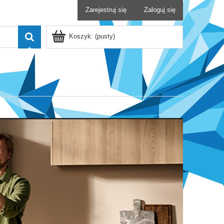
Zarejestruj się
Zaloguj się
Koszyk:
(pusty)