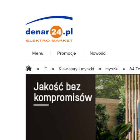
Menu
Promocje
Nowości
»
»
»
»
IT
Klawiatury i myszki
myszki
A4 T