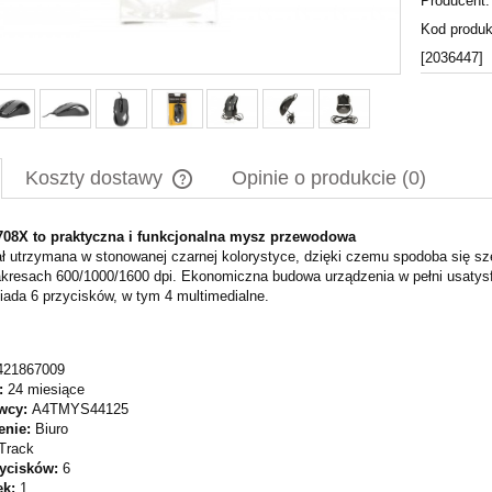
Producent:
Kod produk
[2036447]
Koszty dostawy
Opinie o produkcie (0)
708X to praktyczna i funkcjonalna mysz przewodowa
Cena nie zawiera ewentualnych kosztów
ł utrzymana w stonowanej czarnej kolorystyce, dzięki czemu spodoba się sz
płatności
akresach 600/1000/1600 dpi. Ekonomiczna budowa urządzenia w pełni usatys
iada 6 przycisków, w tym 4 multimedialne.
421867009
:
24 miesiące
wcy:
A4TMYS44125
enie:
Biuro
Track
zycisków:
6
ek:
1