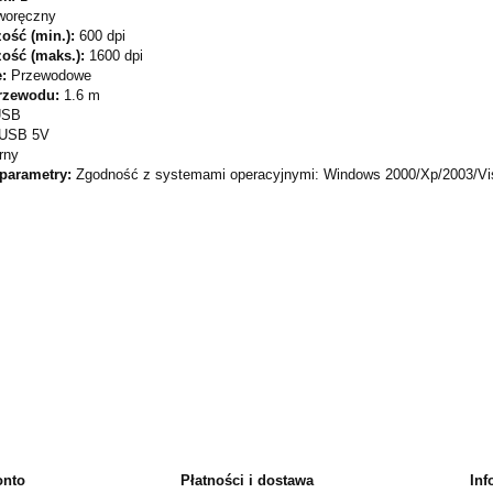
woręczny
ość (min.):
600 dpi
zość (maks.):
1600 dpi
e:
Przewodowe
rzewodu:
1.6 m
USB
USB 5V
rny
 parametry:
Zgodność z systemami operacyjnymi: Windows 2000/Xp/2003/Vi
onto
Płatności i dostawa
Inf