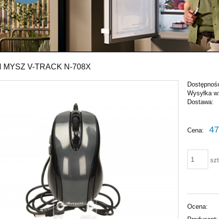
 MYSZ V-TRACK N-708X
Dostępnoś
Wysyłka w
Dostawa:
Cena ni
47
Cena:
płatnośc
szt
Ocena: