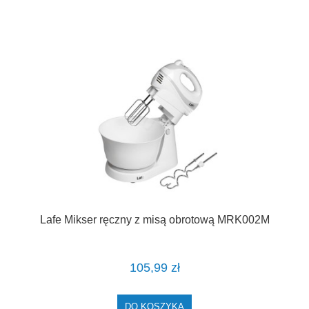
Lafe Mikser ręczny z misą obrotową MRK002M
105,99 zł
DO KOSZYKA