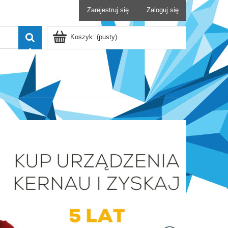
Zarejestruj się
Zaloguj się
Koszyk:
(pusty)